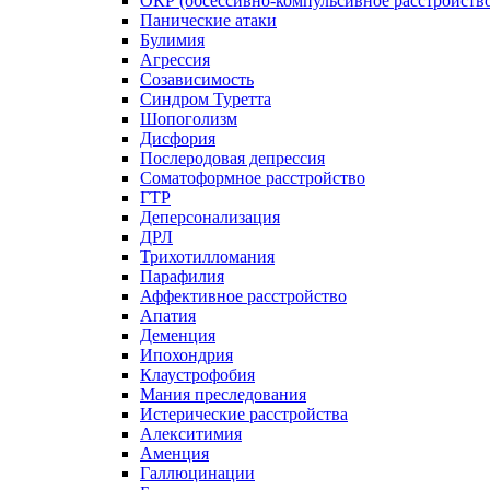
ОКР (обсессивно-компульсивное расстройств
Панические атаки
Булимия
Агрессия
Созависимость
Синдром Туретта
Шопоголизм
Дисфория
Послеродовая депрессия
Соматоформное расстройство
ГТР
Деперсонализация
ДРЛ
Трихотилломания
Парафилия
Аффективное расстройство
Апатия
Деменция
Ипохондрия
Клаустрофобия
Мания преследования
Истерические расстройства
Алекситимия
Аменция
Галлюцинации