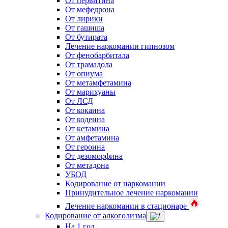
От первитина
От мефедрона
От лирики
От гашиша
От бутирата
Лечение наркомании гипнозом
От фенобарбитала
От трамадола
От опиума
От метамфетамина
От марихуаны
От ЛСД
От кокаина
От кодеина
От кетамина
От амфетамина
От героина
От дезоморфина
От метадона
УБОД
Кодирование от наркомании
Принудительное лечение наркомании
Лечение наркомании в стационаре
Кодирование от алкоголизма
На 1 год