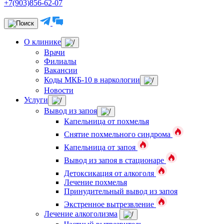
+7(903)856-62-07
О клинике
Врачи
Филиалы
Вакансии
Коды МКБ-10 в наркологии
Новости
Услуги
Вывод из запоя
Капельница от похмелья
Снятие похмельного синдрома
Капельница от запоя
Вывод из запоя в стационаре
Детоксикация от алкоголя
Лечение похмелья
Принудительный вывод из запоя
Экстренное вытрезвление
Лечение алкоголизма