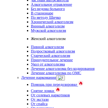
Частный вытрезвитель
Алкогольное отравление
Без ведома больного
В стационаре
По методу Шичко
Хронический алкоголизм
Винный алкоголизм
Мужской алкоголизм
Женский алкоголизм
Пивной алкоголизм
Подростковый алкоголизм
Старческий алкоголизм
Принудительное лечение
Укол от алкоголизма
Лечение алкоголизма без кодирования
Лечение алкоголизма по ОМС
Лечение наркомании
Помощь при передозировке
Снятие ломки
От солевых наркотиков
От экстази
От спайса