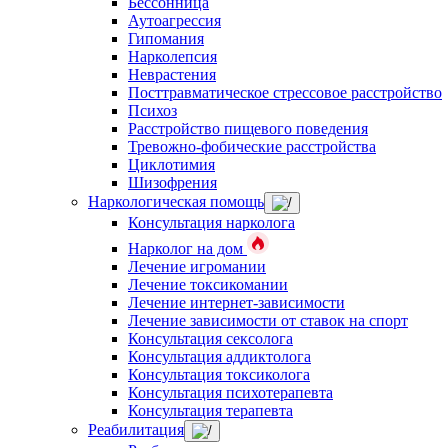
Бессонница
Аутоагрессия
Гипомания
Нарколепсия
Неврастения
Посттравматическое стрессовое расстройство
Психоз
Расстройство пищевого поведения
Тревожно-фобические расстройства
Циклотимия
Шизофрения
Наркологическая помощь
Консультация нарколога
Нарколог на дом
Лечение игромании
Лечение токсикомании
Лечение интернет-зависимости
Лечение зависимости от ставок на спорт
Консультация сексолога
Консультация аддиктолога
Консультация токсиколога
Консультация психотерапевта
Консультация терапевта
Реабилитация