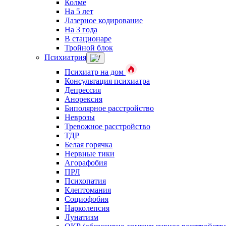
Колме
На 5 лет
Лазерное кодирование
На 3 года
В стационаре
Тройной блок
Психиатрия
Психиатр на дом
Консультация психиатра
Депрессия
Анорексия
Биполярное расстройство
Неврозы
Тревожное расстройство
ТДР
Белая горячка
Нервные тики
Агорафобия
ПРЛ
Психопатия
Клептомания
Социофобия
Нарколепсия
Лунатизм