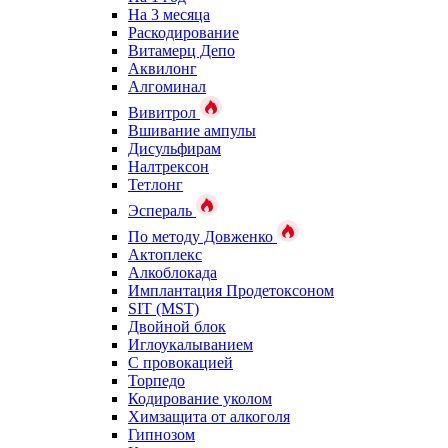
На 3 месяца
Раскодирование
Витамерц Депо
Аквилонг
Алгоминал
Вивитрол
Вшивание ампулы
Дисульфирам
Налтрексон
Тетлонг
Эспераль
По методу Довженко
Актоплекс
Алкоблокада
Имплантация Продетоксоном
SIT (MST)
Двойной блок
Иглоукалыванием
С провокацией
Торпедо
Кодирование уколом
Химзащита от алкоголя
Гипнозом