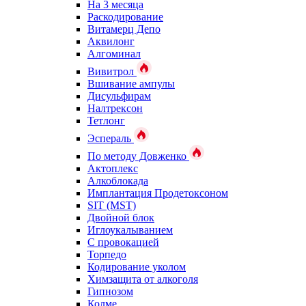
На 3 месяца
Раскодирование
Витамерц Депо
Аквилонг
Алгоминал
Вивитрол
Вшивание ампулы
Дисульфирам
Налтрексон
Тетлонг
Эспераль
По методу Довженко
Актоплекс
Алкоблокада
Имплантация Продетоксоном
SIT (MST)
Двойной блок
Иглоукалыванием
С провокацией
Торпедо
Кодирование уколом
Химзащита от алкоголя
Гипнозом
Колме