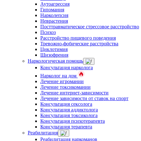
Аутоагрессия
Гипомания
Нарколепсия
Неврастения
Посттравматическое стрессовое расстройство
Психоз
Расстройство пищевого поведения
Тревожно-фобические расстройства
Циклотимия
Шизофрения
Наркологическая помощь
Консультация нарколога
Нарколог на дом
Лечение игромании
Лечение токсикомании
Лечение интернет-зависимости
Лечение зависимости от ставок на спорт
Консультация сексолога
Консультация аддиктолога
Консультация токсиколога
Консультация психотерапевта
Консультация терапевта
Реабилитация
Реабилитация наркоманов