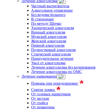
Лечение алкоголизма
Частный вытрезвитель
Алкогольное отравление
Без ведома больного
В стационаре
По методу Шичко
Хронический алкоголизм
Винный алкоголизм
Мужской алкоголизм
Женский алкоголизм
Пивной алкоголизм
Подростковый алкоголизм
Старческий алкоголизм
Принудительное лечение
Укол от алкоголизма
Лечение алкоголизма без кодирования
Лечение алкоголизма по ОМС
Лечение наркомании
Помощь при передозировке
Снятие ломки
От солевых наркотиков
От экстази
От спайса
От первитина