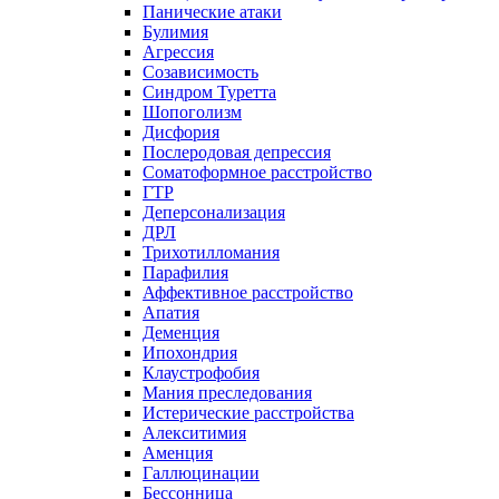
Панические атаки
Булимия
Агрессия
Созависимость
Синдром Туретта
Шопоголизм
Дисфория
Послеродовая депрессия
Соматоформное расстройство
ГТР
Деперсонализация
ДРЛ
Трихотилломания
Парафилия
Аффективное расстройство
Апатия
Деменция
Ипохондрия
Клаустрофобия
Мания преследования
Истерические расстройства
Алекситимия
Аменция
Галлюцинации
Бессонница