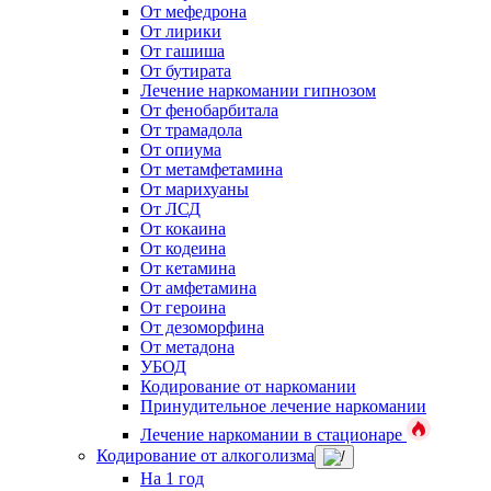
От мефедрона
От лирики
От гашиша
От бутирата
Лечение наркомании гипнозом
От фенобарбитала
От трамадола
От опиума
От метамфетамина
От марихуаны
От ЛСД
От кокаина
От кодеина
От кетамина
От амфетамина
От героина
От дезоморфина
От метадона
УБОД
Кодирование от наркомании
Принудительное лечение наркомании
Лечение наркомании в стационаре
Кодирование от алкоголизма
На 1 год