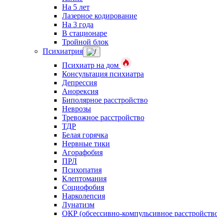
На 5 лет
Лазерное кодирование
На 3 года
В стационаре
Тройной блок
Психиатрия
Психиатр на дом
Консультация психиатра
Депрессия
Анорексия
Биполярное расстройство
Неврозы
Тревожное расстройство
ТДР
Белая горячка
Нервные тики
Агорафобия
ПРЛ
Психопатия
Клептомания
Социофобия
Нарколепсия
Лунатизм
ОКР (обсессивно-компульсивное расстройств