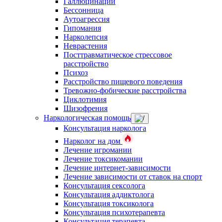
Галлюцинации
Бессонница
Аутоагрессия
Гипомания
Нарколепсия
Неврастения
Посттравматическое стрессовое
расстройство
Психоз
Расстройство пищевого поведения
Тревожно-фобические расстройства
Циклотимия
Шизофрения
Наркологическая помощь
Консультация нарколога
Нарколог на дом
Лечение игромании
Лечение токсикомании
Лечение интернет-зависимости
Лечение зависимости от ставок на спорт
Консультация сексолога
Консультация аддиктолога
Консультация токсиколога
Консультация психотерапевта
Консультация терапевта