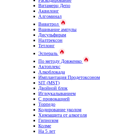
Раскодирование
Витамерц Депо
Аквилонг
Алгоминал
Вивитрол
Вшивание ампулы
Дисульфирам
Налтрексон
Тетлонг
Эспераль
По методу Довженко
Актоплекс
Алкоблокада
Имплантация Продетоксоном
SIT (MST)
Двойной блок
Иглоукалыванием
С провокацией
Торпедо
Кодирование уколом
Химзащита от алкоголя
Гипнозом
Колме
На 5 лет