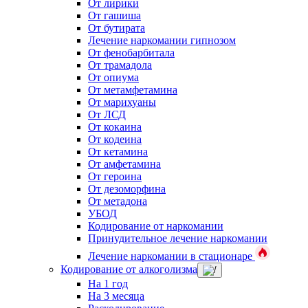
От лирики
От гашиша
От бутирата
Лечение наркомании гипнозом
От фенобарбитала
От трамадола
От опиума
От метамфетамина
От марихуаны
От ЛСД
От кокаина
От кодеина
От кетамина
От амфетамина
От героина
От дезоморфина
От метадона
УБОД
Кодирование от наркомании
Принудительное лечение наркомании
Лечение наркомании в стационаре
Кодирование от алкоголизма
На 1 год
На 3 месяца