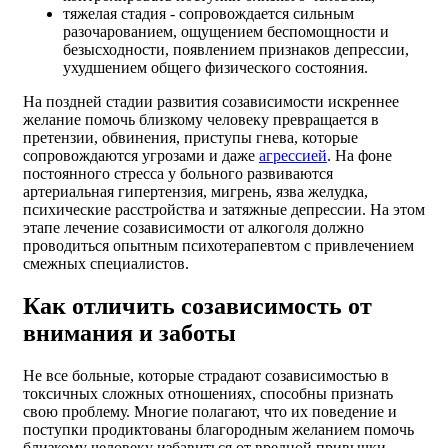
тяжелая стадия - сопровождается сильным
разочарованием, ощущением беспомощности и
безысходности, появлением признаков депрессии,
ухудшением общего физического состояния.
На поздней стадии развития созависимости искреннее
желание помочь близкому человеку превращается в
претензии, обвинения, приступы гнева, которые
сопровождаются угрозами и даже
агрессией
. На фоне
постоянного стресса у больного развиваются
артериальная гипертензия, мигрень, язва желудка,
психические расстройства и затяжные депрессии. На этом
этапе лечение созависимости от алкоголя должно
проводиться опытным психотерапевтом с привлечением
смежных специалистов.
Как отличить созависимость от
внимания и заботы
Не все больные, которые страдают созависимостью в
токсичных сложных отношениях, способны признать
свою проблему. Многие полагают, что их поведение и
поступки продиктованы благородным желанием помочь
близкому человеку избавиться от вредной привычки.