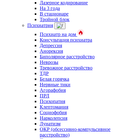
Лазерное кодирование
На 3 года
В стационаре
Тройной блок
Психиатрия
Психиатр на дом
Консультация психиатра
Депрессия
Анорексия
Биполярное расстройство
Неврозы
Тревожное расстройство
ТДР
Белая горячка
Нервные тики
Агорафобия
ПРЛ
Психопатия
Клептомания
Социофобия
Нарколепсия
Лунатизм
ОКР (обсессивно-компульсивное
расстройство)