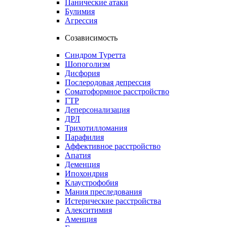
Панические атаки
Булимия
Агрессия
Созависимость
Синдром Туретта
Шопоголизм
Дисфория
Послеродовая депрессия
Соматоформное расстройство
ГТР
Деперсонализация
ДРЛ
Трихотилломания
Парафилия
Аффективное расстройство
Апатия
Деменция
Ипохондрия
Клаустрофобия
Мания преследования
Истерические расстройства
Алекситимия
Аменция