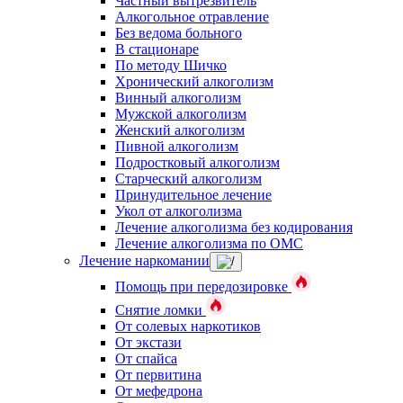
Частный вытрезвитель
Алкогольное отравление
Без ведома больного
В стационаре
По методу Шичко
Хронический алкоголизм
Винный алкоголизм
Мужской алкоголизм
Женский алкоголизм
Пивной алкоголизм
Подростковый алкоголизм
Старческий алкоголизм
Принудительное лечение
Укол от алкоголизма
Лечение алкоголизма без кодирования
Лечение алкоголизма по ОМС
Лечение наркомании
Помощь при передозировке
Снятие ломки
От солевых наркотиков
От экстази
От спайса
От первитина
От мефедрона