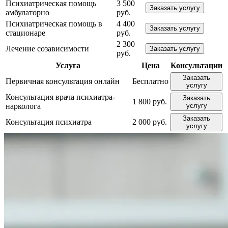
Психиатрическая помощь
3 500
Заказать услугу
амбулаторно
руб.
Психиатрическая помощь в
4 400
Заказать услугу
стационаре
руб.
2 300
Лечение созависимости
Заказать услугу
руб.
Услуга
Цена
Консультации
Заказать
Первичная консультация онлайн
Бесплатно
услугу
Консультация врача психиатра-
Заказать
1 800 руб.
нарколога
услугу
Заказать
Консультация психиатра
2 000 руб.
услугу