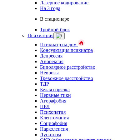
Лазерное кодирование
На 3 года
В стационаре
Тройной блок
Психиатрия
Психиатр на дом
Консультация психиатра
Депрессия
Анорексия
Биполярное расстройство
Неврозы
Тревожное расстройство
ТДР
Белая горячка
Нервные тики
Агорафобия
ПРЛ
Психопатия
Клептомания
Социофобия
Нарколепсия
Лунатизм