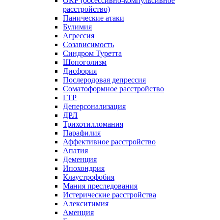
ОКР (обсессивно-компульсивное
расстройство)
Панические атаки
Булимия
Агрессия
Созависимость
Синдром Туретта
Шопоголизм
Дисфория
Послеродовая депрессия
Соматоформное расстройство
ГТР
Деперсонализация
ДРЛ
Трихотилломания
Парафилия
Аффективное расстройство
Апатия
Деменция
Ипохондрия
Клаустрофобия
Мания преследования
Истерические расстройства
Алекситимия
Аменция