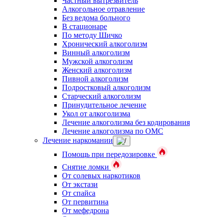
Частный вытрезвитель
Алкогольное отравление
Без ведома больного
В стационаре
По методу Шичко
Хронический алкоголизм
Винный алкоголизм
Мужской алкоголизм
Женский алкоголизм
Пивной алкоголизм
Подростковый алкоголизм
Старческий алкоголизм
Принудительное лечение
Укол от алкоголизма
Лечение алкоголизма без кодирования
Лечение алкоголизма по ОМС
Лечение наркомании
Помощь при передозировке
Снятие ломки
От солевых наркотиков
От экстази
От спайса
От первитина
От мефедрона