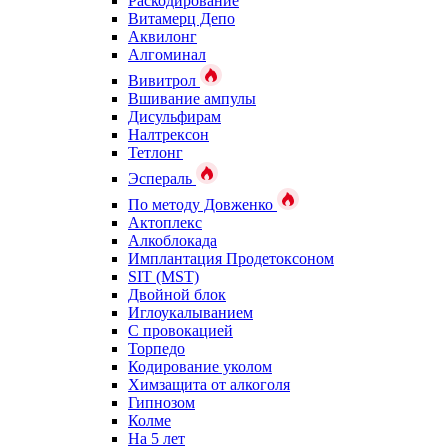
Раскодирование
Витамерц Депо
Аквилонг
Алгоминал
Вивитрол
Вшивание ампулы
Дисульфирам
Налтрексон
Тетлонг
Эспераль
По методу Довженко
Актоплекс
Алкоблокада
Имплантация Продетоксоном
SIT (MST)
Двойной блок
Иглоукалыванием
С провокацией
Торпедо
Кодирование уколом
Химзащита от алкоголя
Гипнозом
Колме
На 5 лет