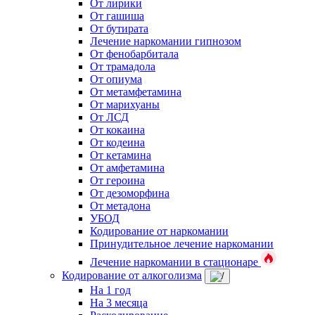
От лирики
От гашиша
От бутирата
Лечение наркомании гипнозом
От фенобарбитала
От трамадола
От опиума
От метамфетамина
От марихуаны
От ЛСД
От кокаина
От кодеина
От кетамина
От амфетамина
От героина
От дезоморфина
От метадона
УБОД
Кодирование от наркомании
Принудительное лечение наркомании
Лечение наркомании в стационаре
Кодирование от алкоголизма
На 1 год
На 3 месяца