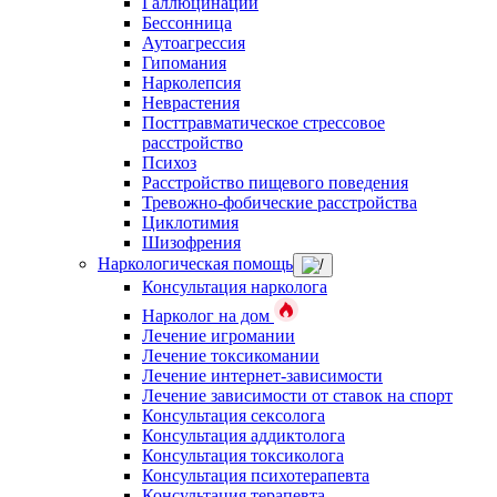
Галлюцинации
Бессонница
Аутоагрессия
Гипомания
Нарколепсия
Неврастения
Посттравматическое стрессовое
расстройство
Психоз
Расстройство пищевого поведения
Тревожно-фобические расстройства
Циклотимия
Шизофрения
Наркологическая помощь
Консультация нарколога
Нарколог на дом
Лечение игромании
Лечение токсикомании
Лечение интернет-зависимости
Лечение зависимости от ставок на спорт
Консультация сексолога
Консультация аддиктолога
Консультация токсиколога
Консультация психотерапевта
Консультация терапевта