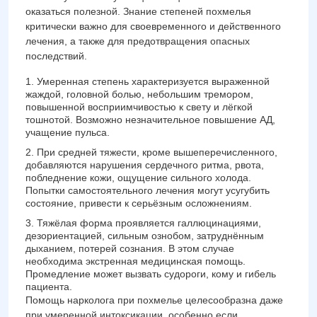
оказаться полезной. Знание степеней похмелья
критически важно для своевременного и действенного
лечения, а также для предотвращения опасных
последствий.
Умеренная степень характеризуется выраженной
жаждой, головной болью, небольшим тремором,
повышенной восприимчивостью к свету и лёгкой
тошнотой. Возможно незначительное повышение АД,
учащение пульса.
При средней тяжести, кроме вышеперечисленного,
добавляются нарушения сердечного ритма, рвота,
побледнение кожи, ощущение сильного холода.
Попытки самостоятельного лечения могут усугубить
состояние, привести к серьёзным осложнениям.
Тяжёлая форма проявляется галлюцинациями,
дезориентацией, сильным ознобом, затруднённым
дыханием, потерей сознания. В этом случае
необходима экстренная медицинская помощь.
Промедление может вызвать судороги, кому и гибель
пациента.
Помощь нарколога при похмелье целесообразна даже
при умеренной интоксикации, особенно если