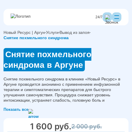
24/7
Новый Ресурс | Аргун
Услуги
Вывод из запоя
Снятие похмельного синдрома
Снятие похмельного
синдрома в Аргуне
Снятие похмельного синдрома в клинике «Новый Ресурс» в
Аргуне проводится анонимно с применением инфузионной
терапии и симптоматических препаратов для быстрого
улучшения самочувствия. Процедура снижает уровень
интоксикации, устраняет слабость, головную боль и
восстанавливает водно-солевой баланс. Терапия подбирается
Показать все
индивидуально врачом после оценки состояния пациента.
Узнайте состав капельницы и стоимость выезда по телефону
1 600 руб.
2 000 руб.