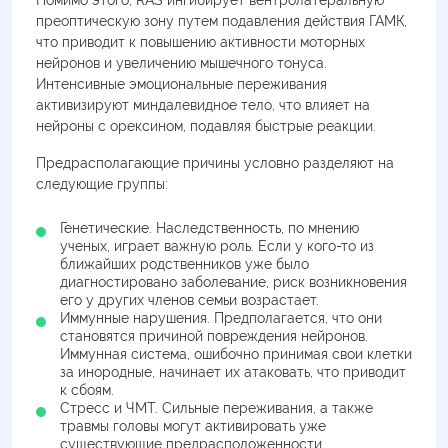
Помимо этого, RAS ингибирует вентролатеральную
преоптическую зону путем подавления действия ГАМК,
что приводит к повышению активности моторных
нейронов и увеличению мышечного тонуса.
Интенсивные эмоциональные переживания
активизируют миндалевидное тело, что влияет на
нейроны с орексином, подавляя быстрые реакции.
Предрасполагающие причины условно разделяют на
следующие группы:
Генетические. Наследственность, по мнению
ученых, играет важную роль. Если у кого-то из
ближайших родственников уже было
диагностировано заболевание, риск возникновения
его у других членов семьи возрастает.
Иммунные нарушения. Предполагается, что они
становятся причиной повреждения нейронов.
Иммунная система, ошибочно принимая свои клетки
за инородные, начинает их атаковать, что приводит
к сбоям.
Стресс и ЧМТ. Сильные переживания, а также
травмы головы могут активировать уже
существующие предрасположенности.