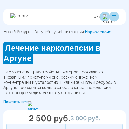
24/7
Новый Ресурс | Аргун
Услуги
Психиатрия
Нарколепсия
Лечение нарколепсии в
Аргуне
Нарколепсия - расстройство, которое проявляется
внезапными приступами сна, резким снижением
концентрации и усталостью. В клинике «Новый ресурс» в
Аргуне проводится комплексное лечение нарколепсии,
включающее медикаментозную терапию и
психотерапевтическую поддержку. Такой подход помогает
Показать все
снизить частоту приступов и улучшить качество жизни
пациента.
2 500 руб.
3 000 руб.