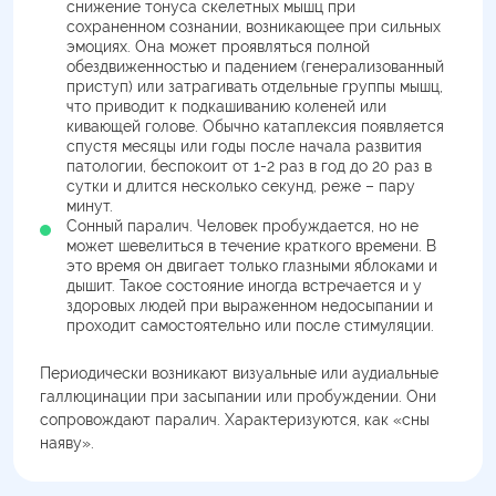
снижение тонуса скелетных мышц при
сохраненном сознании, возникающее при сильных
эмоциях. Она может проявляться полной
обездвиженностью и падением (генерализованный
приступ) или затрагивать отдельные группы мышц,
что приводит к подкашиванию коленей или
кивающей голове. Обычно катаплексия появляется
спустя месяцы или годы после начала развития
патологии, беспокоит от 1-2 раз в год до 20 раз в
сутки и длится несколько секунд, реже – пару
минут.
Сонный паралич. Человек пробуждается, но не
может шевелиться в течение краткого времени. В
это время он двигает только глазными яблоками и
дышит. Такое состояние иногда встречается и у
здоровых людей при выраженном недосыпании и
проходит самостоятельно или после стимуляции.
Периодически возникают визуальные или аудиальные
галлюцинации при засыпании или пробуждении. Они
сопровождают паралич. Характеризуются, как «сны
наяву».