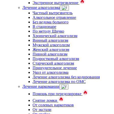
Экстренное вытрезвление
Лечение алкоголизма
Частный вытрезвитель
Алкогольное отравление
Без ведома больного
В стационаре
По методу Шичко
Хронический алкоголизм
Винный алкоголизм
Мужской алкоголизм
Женский алкоголизм
Пивной алкоголизм
Подростковый алкоголизм
Старческий алкоголизм
Принудительное лечение
Укол от алкоголизма
Лечение алкоголизма без кодирования
Лечение алкоголизма по ОМС
Лечение наркомании
Помощь при передозировке
Снятие ломки
От солевых наркотиков
От экстази