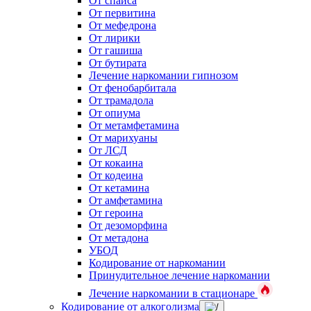
От спайса
От первитина
От мефедрона
От лирики
От гашиша
От бутирата
Лечение наркомании гипнозом
От фенобарбитала
От трамадола
От опиума
От метамфетамина
От марихуаны
От ЛСД
От кокаина
От кодеина
От кетамина
От амфетамина
От героина
От дезоморфина
От метадона
УБОД
Кодирование от наркомании
Принудительное лечение наркомании
Лечение наркомании в стационаре
Кодирование от алкоголизма