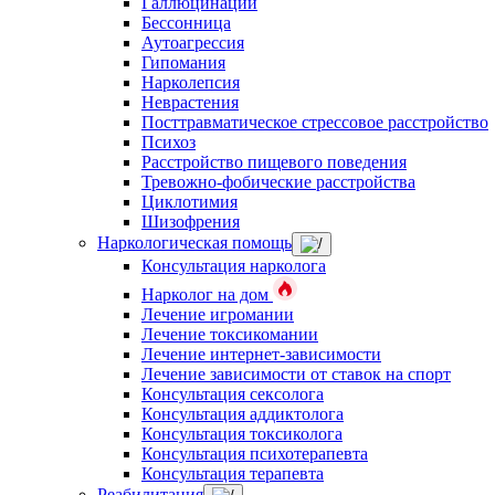
Галлюцинации
Бессонница
Аутоагрессия
Гипомания
Нарколепсия
Неврастения
Посттравматическое стрессовое расстройство
Психоз
Расстройство пищевого поведения
Тревожно-фобические расстройства
Циклотимия
Шизофрения
Наркологическая помощь
Консультация нарколога
Нарколог на дом
Лечение игромании
Лечение токсикомании
Лечение интернет-зависимости
Лечение зависимости от ставок на спорт
Консультация сексолога
Консультация аддиктолога
Консультация токсиколога
Консультация психотерапевта
Консультация терапевта
Реабилитация