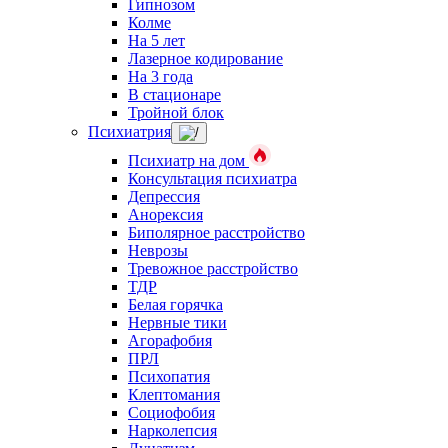
Гипнозом
Колме
На 5 лет
Лазерное кодирование
На 3 года
В стационаре
Тройной блок
Психиатрия
Психиатр на дом
Консультация психиатра
Депрессия
Анорексия
Биполярное расстройство
Неврозы
Тревожное расстройство
ТДР
Белая горячка
Нервные тики
Агорафобия
ПРЛ
Психопатия
Клептомания
Социофобия
Нарколепсия