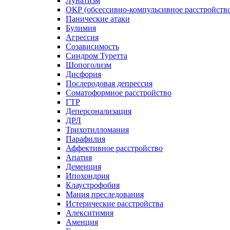
Лунатизм
ОКР (обсессивно-компульсивное расстройств
Панические атаки
Булимия
Агрессия
Созависимость
Синдром Туретта
Шопоголизм
Дисфория
Послеродовая депрессия
Соматоформное расстройство
ГТР
Деперсонализация
ДРЛ
Трихотилломания
Парафилия
Аффективное расстройство
Апатия
Деменция
Ипохондрия
Клаустрофобия
Мания преследования
Истерические расстройства
Алекситимия
Аменция