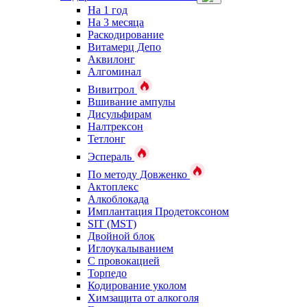
На 1 год
На 3 месяца
Раскодирование
Витамерц Депо
Аквилонг
Алгоминал
Вивитрол
Вшивание ампулы
Дисульфирам
Налтрексон
Тетлонг
Эспераль
По методу Довженко
Актоплекс
Алкоблокада
Имплантация Продетоксоном
SIT (MST)
Двойной блок
Иглоукалыванием
С провокацией
Торпедо
Кодирование уколом
Химзащита от алкоголя