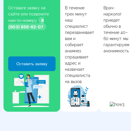
Оставьте заявку на
В течение
Врач-
сайте или позвоните
трех минут
нарколог
8
наш
приедет
нам по номеру
специалист
обычно в
(903) 856-62-07
перезванивает
течение 40–
вам и
60 минут, мы
собирает
гарантируем
анамнез,
анонимность
спрашивает
адрес и
Оставить заявку
назвачает
специалиста
на вызов