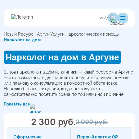
24/7
Новый Ресурс | Аргун
Услуги
Наркологическая помощь
Нарколог на дом
Нарколог на дом в Аргуне
Вызов нарколога на дом из клиники «Новый ресурс» в Аргуне
— это возможность для пациента получить срочную помощь
или плановую консультацию в комфортной обстановке.
Нередко бывают ситуации, когда не получается
самостоятельно посетить врача по той или иной причине.
Может помешать загруженность на работе, плохое
Показать все
самочувствие или просто нет желания тратить время на
дорогу. Платный нарколог в Аргуне приедет по адресу
продевания больного для оперативного решения возникших
2 300 руб.
2 900 руб.
проблем. Все услуги оказываются анонимно, круглосуточно и
по доступной стоимости.
Оформление
Первый платеж 0₽