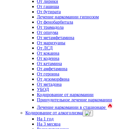
От лирики
От гашиша
От бутирата
Лечение наркомании гипнозом
От фенобарбитала
От трамадола
От опиума
От метамфетамина
От марихуаны
От ЛСД
От кокаина
От кодеина
От кетамина
От амфетамина
От героина
От дезоморфина
От метадона
УБОД
Кодирование от наркомании
Принудительное лечение наркомании
Лечение наркомании в стационаре
Кодирование от алкоголизма
На 1 год
На 3 месяца