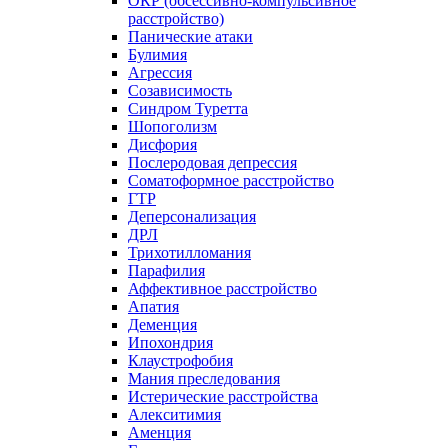
ОКР (обсессивно-компульсивное
расстройство)
Панические атаки
Булимия
Агрессия
Созависимость
Синдром Туретта
Шопоголизм
Дисфория
Послеродовая депрессия
Соматоформное расстройство
ГТР
Деперсонализация
ДРЛ
Трихотилломания
Парафилия
Аффективное расстройство
Апатия
Деменция
Ипохондрия
Клаустрофобия
Мания преследования
Истерические расстройства
Алекситимия
Аменция