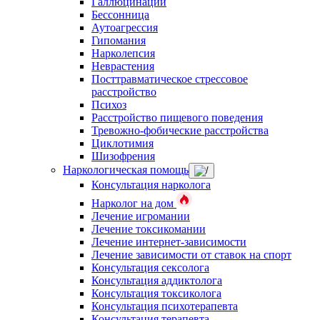
Галлюцинации
Бессонница
Аутоагрессия
Гипомания
Нарколепсия
Неврастения
Посттравматическое стрессовое
расстройство
Психоз
Расстройство пищевого поведения
Тревожно-фобические расстройства
Циклотимия
Шизофрения
Наркологическая помощь
Консультация нарколога
Нарколог на дом
Лечение игромании
Лечение токсикомании
Лечение интернет-зависимости
Лечение зависимости от ставок на спорт
Консультация сексолога
Консультация аддиктолога
Консультация токсиколога
Консультация психотерапевта
Консультация терапевта