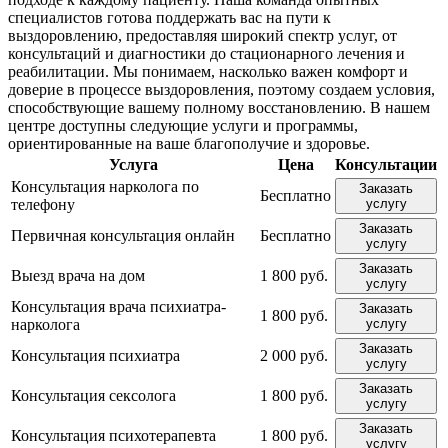
специалистов готова поддержать вас на пути к
выздоровлению, предоставляя широкий спектр услуг, от
консультаций и диагностики до стационарного лечения и
реабилитации. Мы понимаем, насколько важен комфорт и
доверие в процессе выздоровления, поэтому создаем условия,
способствующие вашему полному восстановлению. В нашем
центре доступны следующие услуги и программы,
ориентированные на ваше благополучие и здоровье.
Услуга
Цена
Консультации
Консультация нарколога по
Заказать
Бесплатно
телефону
услугу
Заказать
Первичная консультация онлайн
Бесплатно
услугу
Заказать
Выезд врача на дом
1 800 руб.
услугу
Консультация врача психиатра-
Заказать
1 800 руб.
нарколога
услугу
Заказать
Консультация психиатра
2 000 руб.
услугу
Заказать
Консультация сексолога
1 800 руб.
услугу
Заказать
Консультация психотерапевта
1 800 руб.
услугу