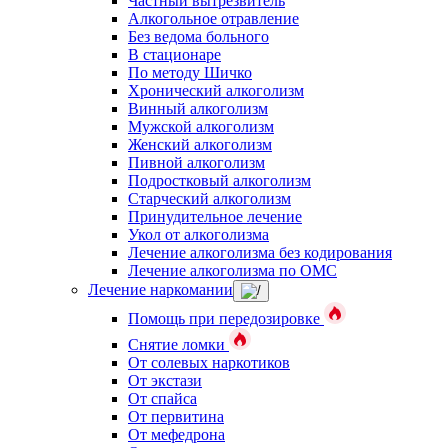
Частный вытрезвитель
Алкогольное отравление
Без ведома больного
В стационаре
По методу Шичко
Хронический алкоголизм
Винный алкоголизм
Мужской алкоголизм
Женский алкоголизм
Пивной алкоголизм
Подростковый алкоголизм
Старческий алкоголизм
Принудительное лечение
Укол от алкоголизма
Лечение алкоголизма без кодирования
Лечение алкоголизма по ОМС
Лечение наркомании
Помощь при передозировке
Снятие ломки
От солевых наркотиков
От экстази
От спайса
От первитина
От мефедрона