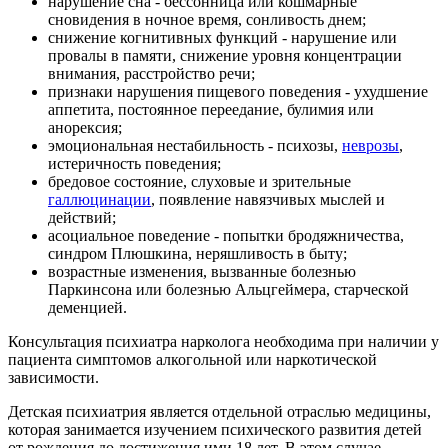
нарушение сна - бессонница или кошмарные
сновидения в ночное время, сонливость днем;
снижение когнитивных функций - нарушение или
провалы в памяти, снижение уровня концентрации
внимания, расстройство речи;
признаки нарушения пищевого поведения - ухудшение
аппетита, постоянное переедание, булимия или
анорексия;
эмоциональная нестабильность - психозы,
неврозы
,
истеричность поведения;
бредовое состояние, слуховые и зрительные
галлюцинации
, появление навязчивых мыслей и
действий;
асоциальное поведение - попытки бродяжничества,
синдром Плюшкина, неряшливость в быту;
возрастные изменения, вызванные болезнью
Паркинсона или болезнью Альцгеймера, старческой
деменцией.
Консультация психиатра нарколога необходима при наличии у
пациента симптомов алкогольной или наркотической
зависимости.
Детская психиатрия является отдельной отраслью медицины,
которая занимается изучением психического развития детей
от рождения до достижения ими 18 лет. В этом случае