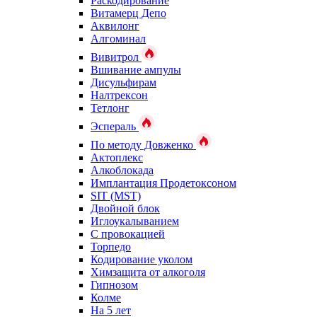
Раскодирование
Витамерц Депо
Аквилонг
Алгоминал
Вивитрол
Вшивание ампулы
Дисульфирам
Налтрексон
Тетлонг
Эспераль
По методу Довженко
Актоплекс
Алкоблокада
Имплантация Продетоксоном
SIT (MST)
Двойной блок
Иглоукалыванием
С провокацией
Торпедо
Кодирование уколом
Химзащита от алкоголя
Гипнозом
Колме
На 5 лет