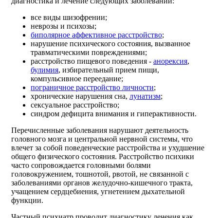
диагностика и лечение следующих заболеваний:
все виды шизофрении;
неврозы и психозы;
биполярное аффективное расстройство
;
нарушение психического состояния, вызванное
травматическими повреждениями;
расстройство пищевого поведения -
анорексия
,
булимия
, избирательный прием пищи,
компульсивное переедание;
пограничное расстройство личности
;
хронические нарушения сна,
лунатизм
;
сексуальное расстройство;
синдром дефицита внимания и гиперактивности.
Перечисленные заболевания нарушают деятельность
головного мозга и центральной нервной системы, что
влечет за собой поведенческие расстройства и ухудшение
общего физического состояния. Расстройство психики
часто сопровождается головными болями
головокружением, тошнотой, рвотой, не связанной с
заболеваниями органов желудочно-кишечного тракта,
учащением сердцебиения, угнетением дыхательной
функции.
Частный психиатр проводит диагностику лечения как