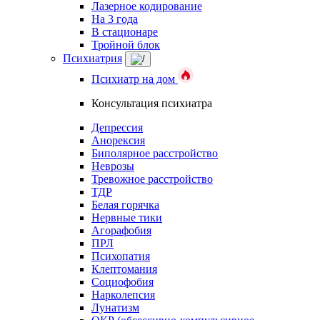
Лазерное кодирование
На 3 года
В стационаре
Тройной блок
Психиатрия
Психиатр на дом
Консультация психиатра
Депрессия
Анорексия
Биполярное расстройство
Неврозы
Тревожное расстройство
ТДР
Белая горячка
Нервные тики
Агорафобия
ПРЛ
Психопатия
Клептомания
Социофобия
Нарколепсия
Лунатизм