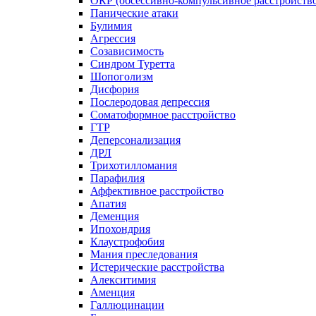
ОКР (обсессивно-компульсивное расстройств
Панические атаки
Булимия
Агрессия
Созависимость
Синдром Туретта
Шопоголизм
Дисфория
Послеродовая депрессия
Соматоформное расстройство
ГТР
Деперсонализация
ДРЛ
Трихотилломания
Парафилия
Аффективное расстройство
Апатия
Деменция
Ипохондрия
Клаустрофобия
Мания преследования
Истерические расстройства
Алекситимия
Аменция
Галлюцинации