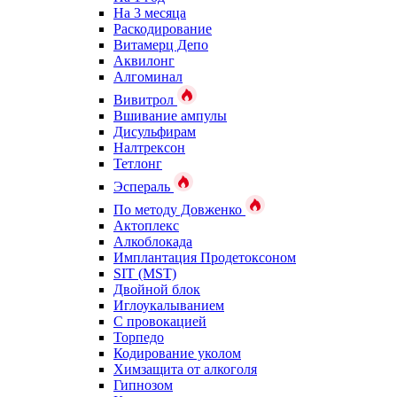
На 3 месяца
Раскодирование
Витамерц Депо
Аквилонг
Алгоминал
Вивитрол
Вшивание ампулы
Дисульфирам
Налтрексон
Тетлонг
Эспераль
По методу Довженко
Актоплекс
Алкоблокада
Имплантация Продетоксоном
SIT (MST)
Двойной блок
Иглоукалыванием
С провокацией
Торпедо
Кодирование уколом
Химзащита от алкоголя
Гипнозом