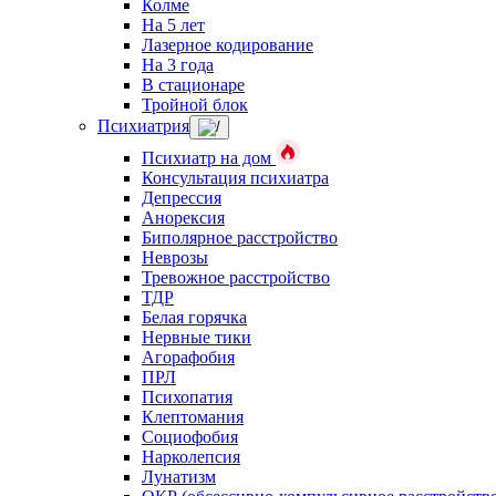
Колме
На 5 лет
Лазерное кодирование
На 3 года
В стационаре
Тройной блок
Психиатрия
Психиатр на дом
Консультация психиатра
Депрессия
Анорексия
Биполярное расстройство
Неврозы
Тревожное расстройство
ТДР
Белая горячка
Нервные тики
Агорафобия
ПРЛ
Психопатия
Клептомания
Социофобия
Нарколепсия
Лунатизм