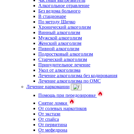
Частный вытрезвитель
Алкогольное отравление
Без ведома больного
В стационаре
По методу Шичко
Хронический алкоголизм
Винный алкоголизм
Мужской алкоголизм
Женский алкоголизм
Пивной алкоголизм
Подростковый алкоголизм
Старческий алкоголизм
Принудительное лечение
Укол от алкоголизма
Лечение алкоголизма без кодирования
Лечение алкоголизма по ОМС
Лечение наркомании
Помощь при передозировке
Снятие ломки
От солевых наркотиков
От экстази
От спайса
От первитина
От мефедрона