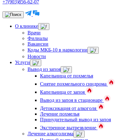
+7(903)856-62-07
О клинике
Врачи
Филиалы
Вакансии
Коды МКБ-10 в наркологии
Новости
Услуги
Вывод из запоя
Капельница от похмелья
Снятие похмельного синдрома
Капельница от запоя
Вывод из запоя в стационаре
Детоксикация от алкоголя
Лечение похмелья
Принудительный вывод из запоя
Экстренное вытрезвление
Лечение алкоголизма