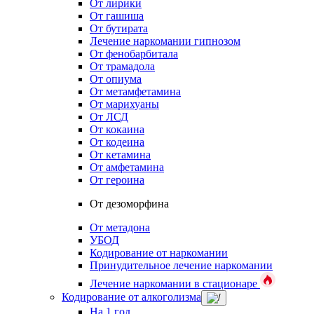
От лирики
От гашиша
От бутирата
Лечение наркомании гипнозом
От фенобарбитала
От трамадола
От опиума
От метамфетамина
От марихуаны
От ЛСД
От кокаина
От кодеина
От кетамина
От амфетамина
От героина
От дезоморфина
От метадона
УБОД
Кодирование от наркомании
Принудительное лечение наркомании
Лечение наркомании в стационаре
Кодирование от алкоголизма
На 1 год