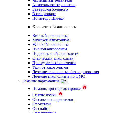
Частный вытрезвитель
Алкогольное отравление
Без ведома больного
В стационаре
По методу Шичко
Хронический алкоголизм
Винный алкоголизм
Мужской алкоголизм
Женский алкоголизм
Пивной алкоголизм
Подростковый алкоголизм
Старческий алкоголизм
Принудительное лечение
Укол от алкоголизма
Лечение алкоголизма без кодирования
Лечение алкоголизма по ОМС
Лечение наркомании
Помощь при передозировке
Снятие ломки
От солевых наркотиков
От экстази
От спайса