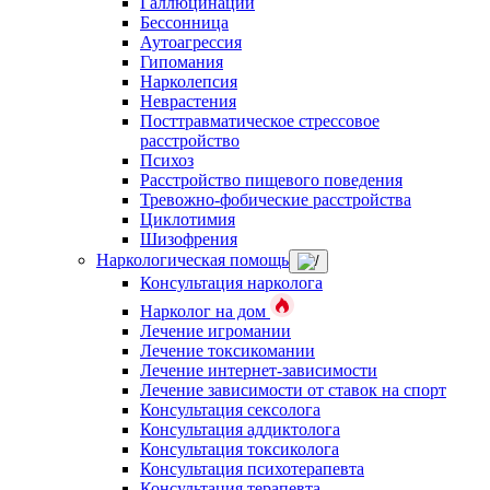
Галлюцинации
Бессонница
Аутоагрессия
Гипомания
Нарколепсия
Неврастения
Посттравматическое стрессовое
расстройство
Психоз
Расстройство пищевого поведения
Тревожно-фобические расстройства
Циклотимия
Шизофрения
Наркологическая помощь
Консультация нарколога
Нарколог на дом
Лечение игромании
Лечение токсикомании
Лечение интернет-зависимости
Лечение зависимости от ставок на спорт
Консультация сексолога
Консультация аддиктолога
Консультация токсиколога
Консультация психотерапевта
Консультация терапевта