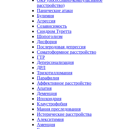
ОКР (обсессивно-компульсивное
расстройство)
Панические атаки
Булимия
Агрессия
Созависимость
Синдром Туретта
Шопоголизм
Дисфория
Послеродовая депрессия
Соматоформное расстройство
ГТР
Деперсонализация
ДРЛ
Трихотилломания
Парафилия
Аффективное расстройство
Апатия
Деменция
Ипохондрия
Клаустрофобия
Мания преследования
Истерические расстройства
Алекситимия
Аменция