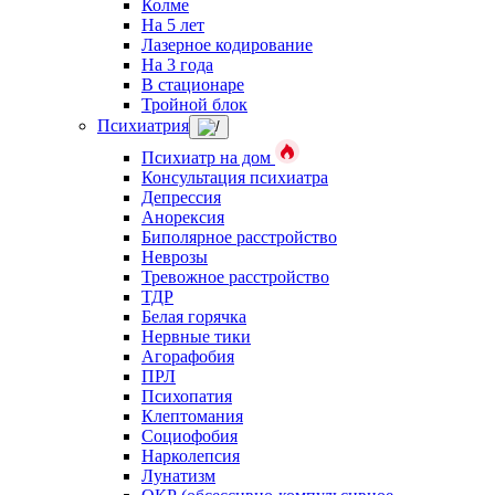
Колме
На 5 лет
Лазерное кодирование
На 3 года
В стационаре
Тройной блок
Психиатрия
Психиатр на дом
Консультация психиатра
Депрессия
Анорексия
Биполярное расстройство
Неврозы
Тревожное расстройство
ТДР
Белая горячка
Нервные тики
Агорафобия
ПРЛ
Психопатия
Клептомания
Социофобия
Нарколепсия
Лунатизм