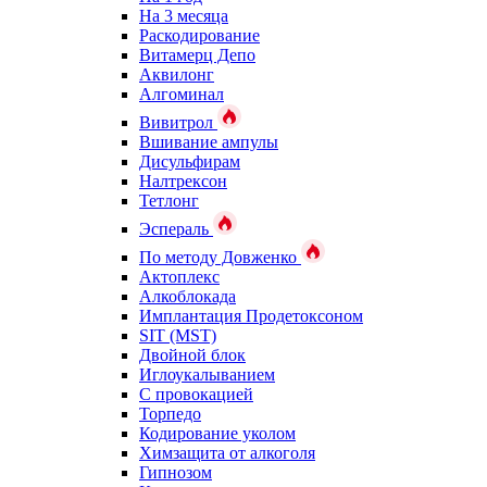
На 3 месяца
Раскодирование
Витамерц Депо
Аквилонг
Алгоминал
Вивитрол
Вшивание ампулы
Дисульфирам
Налтрексон
Тетлонг
Эспераль
По методу Довженко
Актоплекс
Алкоблокада
Имплантация Продетоксоном
SIT (MST)
Двойной блок
Иглоукалыванием
С провокацией
Торпедо
Кодирование уколом
Химзащита от алкоголя
Гипнозом