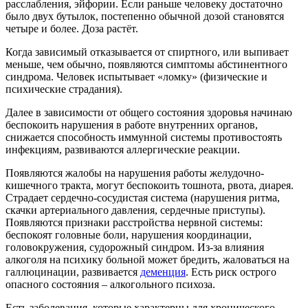
расслабления, эйфории. Если раньше человеку достаточно
было двух бутылок, постепенно обычной дозой становятся
четыре и более. Доза растёт.
Когда зависимый отказывается от спиртного, или выпивает
меньше, чем обычно, появляются симптомы абстинентного
синдрома. Человек испытывает «ломку» (физические и
психические страдания).
Далее в зависимости от общего состояния здоровья начинаю
беспокоить нарушения в работе внутренних органов,
снижается способность иммунной системы противостоять
инфекциям, развиваются аллергические реакции.
Появляются жалобы на нарушения работы желудочно-
кишечного тракта, могут беспокоить тошнота, рвота, диарея.
Страдает сердечно-сосудистая система (нарушения ритма,
скачки артериального давления, сердечные приступы).
Появляются признаки расстройства нервной системы:
беспокоят головные боли, нарушения координации,
головокружения, судорожный синдром. Из-за влияния
алкоголя на психику больной может бредить, жаловаться на
галлюцинации, развивается
деменция
. Есть риск острого
опасного состояния – алкогольного психоза.
Есть заболевания, которые характерны для хронического