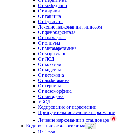
От первитина
От мефедрона
От лирики
От гашиша
От бутирата
Лечение наркомании гипнозом
От фенобарбитала
От трамадола
От опиума
От метамфетамина
От марихуаны
От ЛСД
От кокаина
От кодеина
От кетамина
От амфетамина
От героина
От дезоморфина
От метадона
УБОД
Кодирование от наркомании
Принудительное лечение наркомании
Лечение наркомании в стационаре
Кодирование от алкоголизма
На 1 год