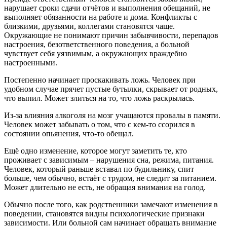
нарушает сроки сдачи отчётов и выполнения обещаний, не
выполняет обязанности на работе и дома. Конфликты с
близкими, друзьями, коллегами становятся чаще.
Окружающие не понимают причин забывчивости, перепадов
настроения, безответственного поведения, а больной
чувствует себя уязвимым, а окружающих враждебно
настроенными.
Постепенно начинает проскакивать ложь. Человек при
удобном случае прячет пустые бутылки, скрывает от родных,
что выпил. Может злиться на то, что ложь раскрылась.
Из-за влияния алкоголя на мозг учащаются провалы в памяти.
Человек может забывать о том, что с кем-то ссорился в
состоянии опьянения, что-то обещал.
Ещё одно изменение, которое могут заметить те, кто
проживает с зависимым – нарушения сна, режима, питания.
Человек, который раньше вставал по будильнику, спит
больше, чем обычно, встаёт с трудом, не следит за питанием.
Может длительно не есть, не обращая внимания на голод.
Обычно после того, как родственники замечают изменения в
поведении, становятся видны психологические признаки
зависимости. Или больной сам начинает обращать внимание