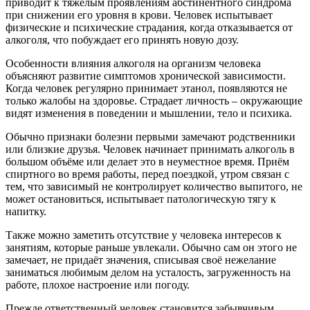
приводит к тяжёлым проявлениям абстинентного синдрома
при снижении его уровня в крови. Человек испытывает
физические и психические страдания, когда отказывается от
алкоголя, что побуждает его принять новую дозу.
Особенности влияния алкоголя на организм человека
объясняют развитие симптомов хронической зависимости.
Когда человек регулярно принимает этанол, появляются не
только жалобы на здоровье. Страдает личность – окружающие
видят изменения в поведении и мышлении, тело и психика.
Обычно признаки болезни первыми замечают родственники
или близкие друзья. Человек начинает принимать алкоголь в
большом объёме или делает это в неуместное время. Приём
спиртного во время работы, перед поездкой, утром связан с
тем, что зависимый не контролирует количество выпитого, не
может остановиться, испытывает патологическую тягу к
напитку.
Также можно заметить отсутствие у человека интересов к
занятиям, которые раньше увлекали. Обычно сам он этого не
замечает, не придаёт значения, списывая своё нежелание
заниматься любимым делом на усталость, загруженность на
работе, плохое настроение или погоду.
Прежде ответственный человек становится забывчивым,