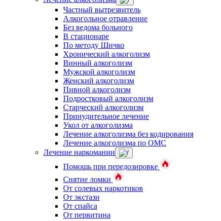
Частный вытрезвитель
Алкогольное отравление
Без ведома больного
В стационаре
По методу Шичко
Хронический алкоголизм
Винный алкоголизм
Мужской алкоголизм
Женский алкоголизм
Пивной алкоголизм
Подростковый алкоголизм
Старческий алкоголизм
Принудительное лечение
Укол от алкоголизма
Лечение алкоголизма без кодирования
Лечение алкоголизма по ОМС
Лечение наркомании
Помощь при передозировке
Снятие ломки
От солевых наркотиков
От экстази
От спайса
От первитина