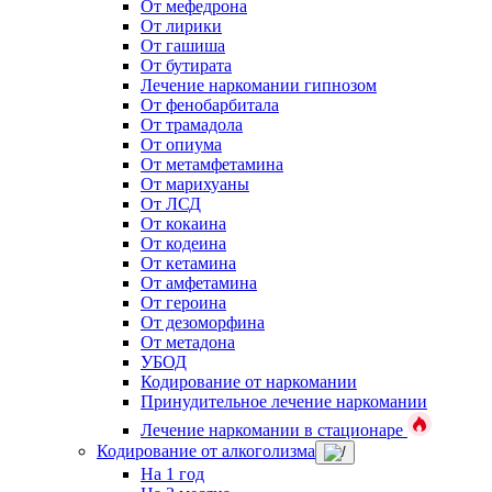
От мефедрона
От лирики
От гашиша
От бутирата
Лечение наркомании гипнозом
От фенобарбитала
От трамадола
От опиума
От метамфетамина
От марихуаны
От ЛСД
От кокаина
От кодеина
От кетамина
От амфетамина
От героина
От дезоморфина
От метадона
УБОД
Кодирование от наркомании
Принудительное лечение наркомании
Лечение наркомании в стационаре
Кодирование от алкоголизма
На 1 год