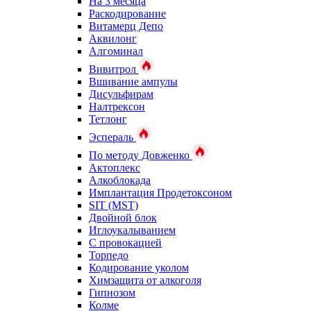
На 3 месяца
Раскодирование
Витамерц Депо
Аквилонг
Алгоминал
Вивитрол
Вшивание ампулы
Дисульфирам
Налтрексон
Тетлонг
Эспераль
По методу Довженко
Актоплекс
Алкоблокада
Имплантация Продетоксоном
SIT (MST)
Двойной блок
Иглоукалыванием
С провокацией
Торпедо
Кодирование уколом
Химзащита от алкоголя
Гипнозом
Колме