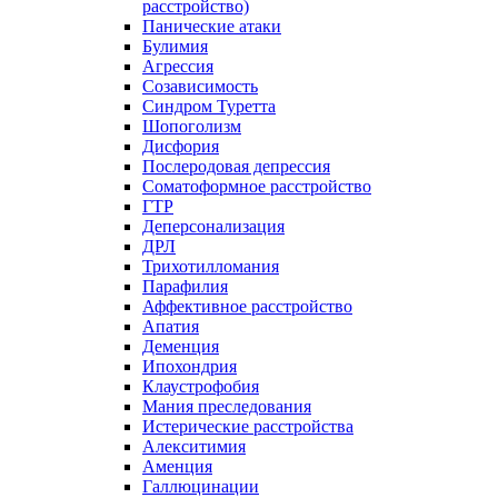
расстройство)
Панические атаки
Булимия
Агрессия
Созависимость
Синдром Туретта
Шопоголизм
Дисфория
Послеродовая депрессия
Соматоформное расстройство
ГТР
Деперсонализация
ДРЛ
Трихотилломания
Парафилия
Аффективное расстройство
Апатия
Деменция
Ипохондрия
Клаустрофобия
Мания преследования
Истерические расстройства
Алекситимия
Аменция
Галлюцинации