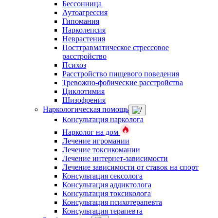
Бессонница
Аутоагрессия
Гипомания
Нарколепсия
Неврастения
Посттравматическое стрессовое
расстройство
Психоз
Расстройство пищевого поведения
Тревожно-фобические расстройства
Циклотимия
Шизофрения
Наркологическая помощь
Консультация нарколога
Нарколог на дом
Лечение игромании
Лечение токсикомании
Лечение интернет-зависимости
Лечение зависимости от ставок на спорт
Консультация сексолога
Консультация аддиктолога
Консультация токсиколога
Консультация психотерапевта
Консультация терапевта