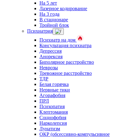
На 5 лет
Лазерное кодирование
На 3 года
В стационаре
Тройной блок
Психиатрия
Психиатр на дом
Консультация психиатра
Депрессия
Анорексия
Биполярное расстройство
Неврозы
Тревожное расстройство
ТДР
Белая горячка
Нервные тики
Агорафобия
ПРЛ
Психопатия
Клептомания
Социофобия
Нарколепсия
Лунатизм
ОКР (обсессивно-компульсивное