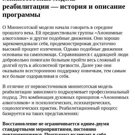
реабилитации — история и описание
программы
О Миннесотской модели начали говорить в середине
прошлого века. Ей предшествовали группы «Анонимные
алкоголики» и другие подобные движения. Они хорошо
зарекомендовали себя, продемонстрировав достаточно
высокий процент излечения. Однако подобные движения
основаны на самопомощи. Справившиеся с аддикцией люди
добровольно помогали больным пройти весь сложный и
долгий путь к абсолютной трезвости. Далее уже они
оказывали всестороннюю поддержку новичкам, тем самым
все больше оздоравливая и себя.
В отличие от первоисточников миннесотская модель
реабилитации зависимого подразумевает профессиональный
подход. Это комбинация духовных принципов «Анонимных
алкоголиков» и психологических, психиатрических,
социологических практик. Реабилитационный процесс
базируется на таких представлениях:
Восстановление не ограничивается одним-двумя
стандартными мероприятиями, постоянно
повторяющимися. Программа включает в себя