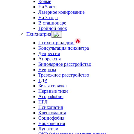
Колме
На 5 лет
Лазерное кодирование
На 3 года
В стационаре
Тройной блок
Психиатрия
Психиатр на дом
Консультация психиатра
Депрессия
Анорексия
Биполярное расстройство
Неврозы
Тревожное расстройство
ТДР
Белая горячка
Нервные тики
Агорафобия
ПРЛ
Психопатия
Клептомания
Социофобия
Нарколепсия
Лунатизм