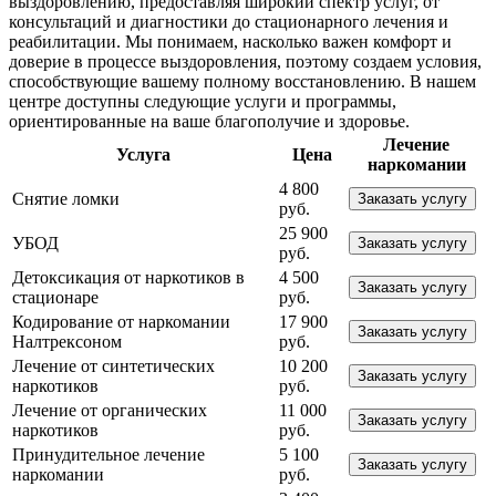
выздоровлению, предоставляя широкий спектр услуг, от
консультаций и диагностики до стационарного лечения и
реабилитации. Мы понимаем, насколько важен комфорт и
доверие в процессе выздоровления, поэтому создаем условия,
способствующие вашему полному восстановлению. В нашем
центре доступны следующие услуги и программы,
ориентированные на ваше благополучие и здоровье.
Лечение
Услуга
Цена
наркомании
4 800
Снятие ломки
Заказать услугу
руб.
25 900
УБОД
Заказать услугу
руб.
Детоксикация от наркотиков в
4 500
Заказать услугу
стационаре
руб.
Кодирование от наркомании
17 900
Заказать услугу
Налтрексоном
руб.
Лечение от синтетических
10 200
Заказать услугу
наркотиков
руб.
Лечение от органических
11 000
Заказать услугу
наркотиков
руб.
Принудительное лечение
5 100
Заказать услугу
наркомании
руб.