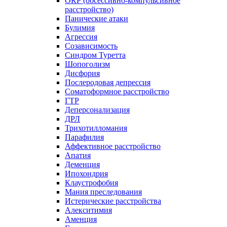
ОКР (обсессивно-компульсивное
расстройство)
Панические атаки
Булимия
Агрессия
Созависимость
Синдром Туретта
Шопоголизм
Дисфория
Послеродовая депрессия
Соматоформное расстройство
ГТР
Деперсонализация
ДРЛ
Трихотилломания
Парафилия
Аффективное расстройство
Апатия
Деменция
Ипохондрия
Клаустрофобия
Мания преследования
Истерические расстройства
Алекситимия
Аменция