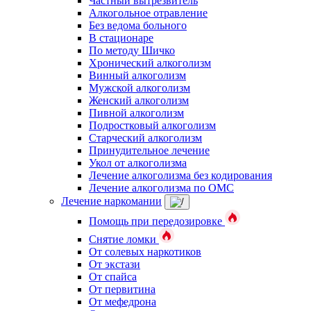
Частный вытрезвитель
Алкогольное отравление
Без ведома больного
В стационаре
По методу Шичко
Хронический алкоголизм
Винный алкоголизм
Мужской алкоголизм
Женский алкоголизм
Пивной алкоголизм
Подростковый алкоголизм
Старческий алкоголизм
Принудительное лечение
Укол от алкоголизма
Лечение алкоголизма без кодирования
Лечение алкоголизма по ОМС
Лечение наркомании
Помощь при передозировке
Снятие ломки
От солевых наркотиков
От экстази
От спайса
От первитина
От мефедрона