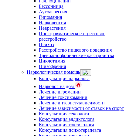
Галлюцинации
Бессонница
Аутоагрессия
Гипомания
Нарколепсия
Неврастения
Посттравматическое стрессовое
расстройство
Психоз
Расстройство пищевого поведения
Тревожно-фобические расстройства
Циклотимия
Шизофрения
Наркологическая помощь
Консультация нарколога
Нарколог на дом
Лечение игромании
Лечение токсикомании
Лечение интернет-зависимости
Лечение зависимости от ставок на спорт
Консультация сексолога
Консультация аддиктолога
Консультация токсиколога
Консультация психотерапевта
Консультация терапевта