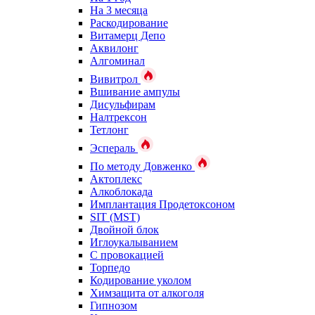
На 3 месяца
Раскодирование
Витамерц Депо
Аквилонг
Алгоминал
Вивитрол
Вшивание ампулы
Дисульфирам
Налтрексон
Тетлонг
Эспераль
По методу Довженко
Актоплекс
Алкоблокада
Имплантация Продетоксоном
SIT (MST)
Двойной блок
Иглоукалыванием
С провокацией
Торпедо
Кодирование уколом
Химзащита от алкоголя
Гипнозом