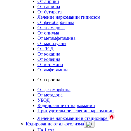
От лирики
От гашиша
От бутирата
Лечение наркомании гипнозом
От фенобарбитала
От трамадола
От опиума
От метамфетамина
От марихуаны
От ЛСД
От кокаина
От кодеина
От кетамина
От амфетамина
От героина
От дезоморфина
От метадона
УБОД
Кодирование от наркомании
Принудительное лечение наркомании
Лечение наркомании в стационаре
Кодирование от алкоголизма
На 1 год