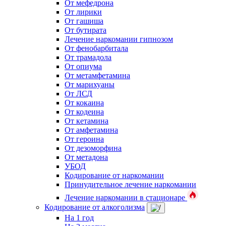
От мефедрона
От лирики
От гашиша
От бутирата
Лечение наркомании гипнозом
От фенобарбитала
От трамадола
От опиума
От метамфетамина
От марихуаны
От ЛСД
От кокаина
От кодеина
От кетамина
От амфетамина
От героина
От дезоморфина
От метадона
УБОД
Кодирование от наркомании
Принудительное лечение наркомании
Лечение наркомании в стационаре
Кодирование от алкоголизма
На 1 год