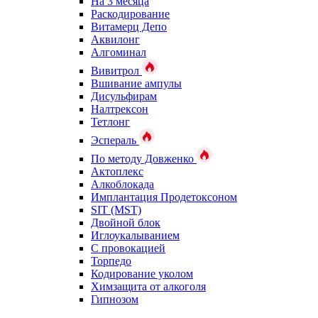
На 3 месяца
Раскодирование
Витамерц Депо
Аквилонг
Алгоминал
Вивитрол
Вшивание ампулы
Дисульфирам
Налтрексон
Тетлонг
Эспераль
По методу Довженко
Актоплекс
Алкоблокада
Имплантация Продетоксоном
SIT (MST)
Двойной блок
Иглоукалыванием
С провокацией
Торпедо
Кодирование уколом
Химзащита от алкоголя
Гипнозом