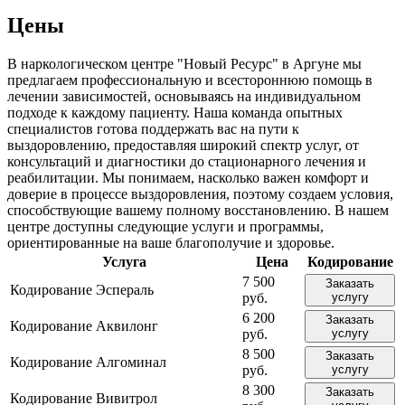
Цены
В наркологическом центре "Новый Ресурс" в Аргуне мы
предлагаем профессиональную и всестороннюю помощь в
лечении зависимостей, основываясь на индивидуальном
подходе к каждому пациенту. Наша команда опытных
специалистов готова поддержать вас на пути к
выздоровлению, предоставляя широкий спектр услуг, от
консультаций и диагностики до стационарного лечения и
реабилитации. Мы понимаем, насколько важен комфорт и
доверие в процессе выздоровления, поэтому создаем условия,
способствующие вашему полному восстановлению. В нашем
центре доступны следующие услуги и программы,
ориентированные на ваше благополучие и здоровье.
Услуга
Цена
Кодирование
7 500
Заказать
Кодирование Эспераль
руб.
услугу
6 200
Заказать
Кодирование Аквилонг
руб.
услугу
8 500
Заказать
Кодирование Алгоминал
руб.
услугу
8 300
Заказать
Кодирование Вивитрол