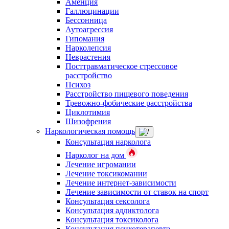
Аменция
Галлюцинации
Бессонница
Аутоагрессия
Гипомания
Нарколепсия
Неврастения
Посттравматическое стрессовое
расстройство
Психоз
Расстройство пищевого поведения
Тревожно-фобические расстройства
Циклотимия
Шизофрения
Наркологическая помощь
Консультация нарколога
Нарколог на дом
Лечение игромании
Лечение токсикомании
Лечение интернет-зависимости
Лечение зависимости от ставок на спорт
Консультация сексолога
Консультация аддиктолога
Консультация токсиколога
Консультация психотерапевта