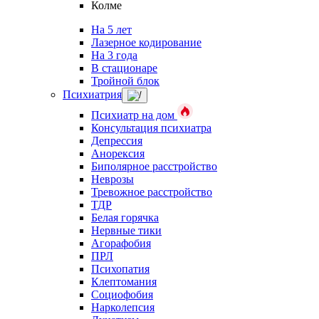
Колме
На 5 лет
Лазерное кодирование
На 3 года
В стационаре
Тройной блок
Психиатрия
Психиатр на дом
Консультация психиатра
Депрессия
Анорексия
Биполярное расстройство
Неврозы
Тревожное расстройство
ТДР
Белая горячка
Нервные тики
Агорафобия
ПРЛ
Психопатия
Клептомания
Социофобия
Нарколепсия