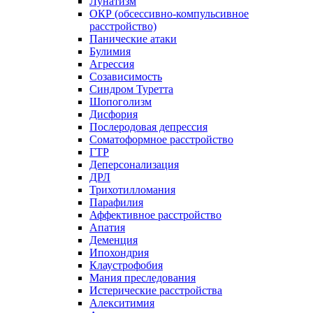
Лунатизм
ОКР (обсессивно-компульсивное
расстройство)
Панические атаки
Булимия
Агрессия
Созависимость
Синдром Туретта
Шопоголизм
Дисфория
Послеродовая депрессия
Соматоформное расстройство
ГТР
Деперсонализация
ДРЛ
Трихотилломания
Парафилия
Аффективное расстройство
Апатия
Деменция
Ипохондрия
Клаустрофобия
Мания преследования
Истерические расстройства
Алекситимия