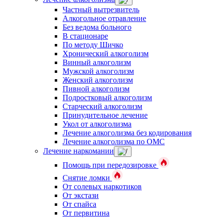
Частный вытрезвитель
Алкогольное отравление
Без ведома больного
В стационаре
По методу Шичко
Хронический алкоголизм
Винный алкоголизм
Мужской алкоголизм
Женский алкоголизм
Пивной алкоголизм
Подростковый алкоголизм
Старческий алкоголизм
Принудительное лечение
Укол от алкоголизма
Лечение алкоголизма без кодирования
Лечение алкоголизма по ОМС
Лечение наркомании
Помощь при передозировке
Снятие ломки
От солевых наркотиков
От экстази
От спайса
От первитина