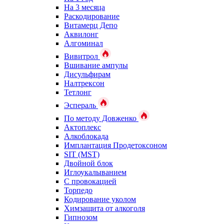
На 3 месяца
Раскодирование
Витамерц Депо
Аквилонг
Алгоминал
Вивитрол
Вшивание ампулы
Дисульфирам
Налтрексон
Тетлонг
Эспераль
По методу Довженко
Актоплекс
Алкоблокада
Имплантация Продетоксоном
SIT (MST)
Двойной блок
Иглоукалыванием
С провокацией
Торпедо
Кодирование уколом
Химзащита от алкоголя
Гипнозом