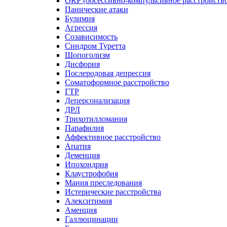
ОКР (обсессивно-компульсивное расстройств
Панические атаки
Булимия
Агрессия
Созависимость
Синдром Туретта
Шопоголизм
Дисфория
Послеродовая депрессия
Соматоформное расстройство
ГТР
Деперсонализация
ДРЛ
Трихотилломания
Парафилия
Аффективное расстройство
Апатия
Деменция
Ипохондрия
Клаустрофобия
Мания преследования
Истерические расстройства
Алекситимия
Аменция
Галлюцинации