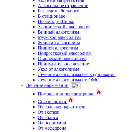
Частный вытрезвитель
Алкогольное отравление
Без ведома больного
В стационаре
По методу Шичко
Хронический алкоголизм
Винный алкоголизм
Мужской алкоголизм
Женский алкоголизм
Пивной алкоголизм
Подростковый алкоголизм
Старческий алкоголизм
Принудительное лечение
Укол от алкоголизма
Лечение алкоголизма без кодирования
Лечение алкоголизма по ОМС
Лечение наркомании
Помощь при передозировке
Снятие ломки
От солевых наркотиков
От экстази
От спайса
От первитина
От мефедрона