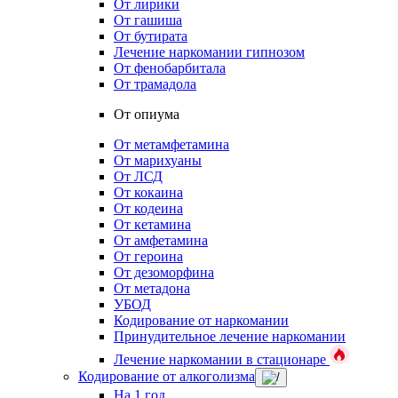
От лирики
От гашиша
От бутирата
Лечение наркомании гипнозом
От фенобарбитала
От трамадола
От опиума
От метамфетамина
От марихуаны
От ЛСД
От кокаина
От кодеина
От кетамина
От амфетамина
От героина
От дезоморфина
От метадона
УБОД
Кодирование от наркомании
Принудительное лечение наркомании
Лечение наркомании в стационаре
Кодирование от алкоголизма
На 1 год