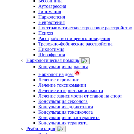
Бессонница
Аутоагрессия
Гипомания
Нарколепсия
Неврастения
Посттравматическое стрессовое расстройство
Психоз
Расстройство пищевого поведения
Тревожно-фобические расстройства
Циклотимия
Шизофрения
Наркологическая помощь
Консультация нарколога
Нарколог на дом
Лечение игромании
Лечение токсикомании
Лечение интернет-зависимости
Лечение зависимости от ставок на спорт
Консультация сексолога
Консультация аддиктолога
Консультация токсиколога
Консультация психотерапевта
Консультация терапевта
Реабилитация