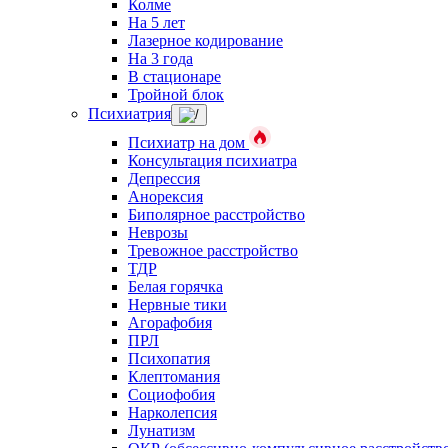
Колме
На 5 лет
Лазерное кодирование
На 3 года
В стационаре
Тройной блок
Психиатрия
Психиатр на дом
Консультация психиатра
Депрессия
Анорексия
Биполярное расстройство
Неврозы
Тревожное расстройство
ТДР
Белая горячка
Нервные тики
Агорафобия
ПРЛ
Психопатия
Клептомания
Социофобия
Нарколепсия
Лунатизм