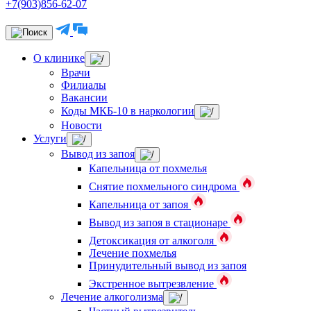
+7(903)856-62-07
О клинике
Врачи
Филиалы
Вакансии
Коды МКБ-10 в наркологии
Новости
Услуги
Вывод из запоя
Капельница от похмелья
Снятие похмельного синдрома
Капельница от запоя
Вывод из запоя в стационаре
Детоксикация от алкоголя
Лечение похмелья
Принудительный вывод из запоя
Экстренное вытрезвление
Лечение алкоголизма