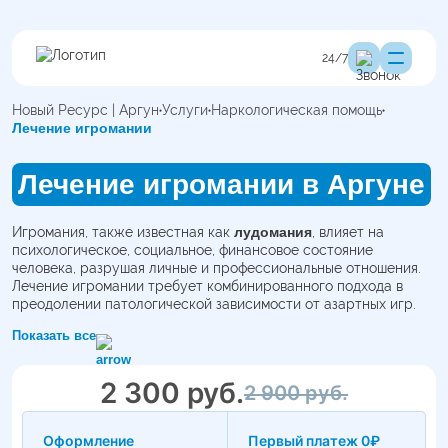
24/7
Новый Ресурс | Аргун
Услуги
Наркологическая помощь
Лечение игромании
Лечение игромании в Аргуне
Игромания, также известная как
лудомания
, влияет на
психологическое, социальное, финансовое состояние
человека, разрушая личные и профессиональные отношения.
Лечение игромании требует комбинированного подхода в
преодолении патологической зависимости от азартных игр.
Такую услугу предоставляют в клинике «Новый ресурс» в
Показать все
8 (903) 856-62-07
Аргуне. Анонимная запись по телефону:
2 300 руб.
2 900 руб.
Оформление
Первый платеж 0₽