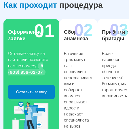
Как проходит
процедура
Оформление
Сбор
Прибытие
заявки
анамнеза
бригады
Оставьте заявку на
В течение
Врач-
сайте или позвоните
трех минут
нарколог
8
наш
приедет
нам по номеру
специалист
обычно в
(903) 856-62-07
перезванивает
течение 40–
вам и
60 минут, мы
собирает
гарантируем
Оставить заявку
анамнез,
анонимность
спрашивает
адрес и
назвачает
специалиста
на вызов