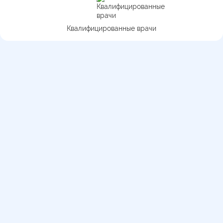
Квалифицированные врачи
Медицинская перевозка по
городу и области
Действуют мобильные медицинские бригады
Работаем 24/7