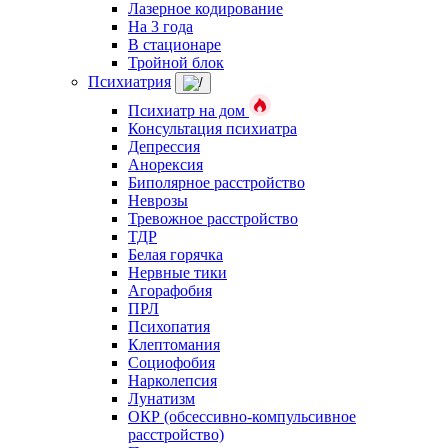
Лазерное кодирование
На 3 года
В стационаре
Тройной блок
Психиатрия
Психиатр на дом
Консультация психиатра
Депрессия
Анорексия
Биполярное расстройство
Неврозы
Тревожное расстройство
ТДР
Белая горячка
Нервные тики
Агорафобия
ПРЛ
Психопатия
Клептомания
Социофобия
Нарколепсия
Лунатизм
ОКР (обсессивно-компульсивное
расстройство)