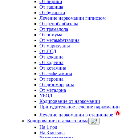
От лирики
От гашиша
От бутирата
Лечение наркомании гипнозом
От фенобарбитала
От трамадола
От опиума
От метамфетамина
От марихуаны
От ЛСД
От кокаина
От кодеина
От кетамина
От амфетамина
От героина
От дезоморфина
От метадона
УБОД
Кодирование от наркомании
Принудительное лечение наркомании
Лечение наркомании в стационаре
Кодирование от алкоголизма
На 1 год
На 3 месяца