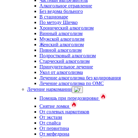
Частный вытрезвитель
Алкогольное отравление
Без ведома больного
В стационаре
По методу Шичко
Хронический алкоголизм
Винный алкоголизм
Мужской алкоголизм
Женский алкоголизм
Пивной алкоголизм
Подростковый алкоголизм
Старческий алкоголизм
Принудительное лечение
Укол от алкоголизма
Лечение алкоголизма без кодирования
Лечение алкоголизма по ОМС
Лечение наркомании
Помощь при передозировке
Снятие ломки
От солевых наркотиков
От экстази
От спайса
От первитина
От мефедрона