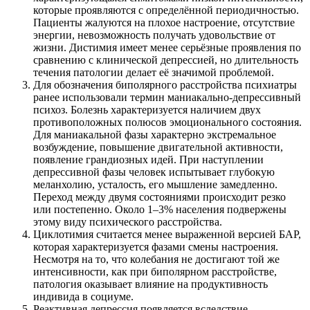
которые проявляются с определённой периодичностью.
Пациенты жалуются на плохое настроение, отсутствие
энергии, невозможность получать удовольствие от
жизни. Дистимия имеет менее серьёзные проявления по
сравнению с клинической депрессией, но длительность
течения патологии делает её значимой проблемой.
Для обозначения биполярного расстройства психиатры
ранее использовали термин маниакально-депрессивный
психоз. Болезнь характеризуется наличием двух
противоположных полюсов эмоционального состояния.
Для маниакальной фазы характерно экстремальное
возбуждение, повышение двигательной активности,
появление грандиозных идей. При наступлении
депрессивной фазы человек испытывает глубокую
меланхолию, усталость, его мышление замедленно.
Переход между двумя состояниями происходит резко
или постепенно. Около 1–3% населения подвержены
этому виду психического расстройства.
Циклотимия считается менее выраженной версией БАР,
которая характеризуется фазами смены настроения.
Несмотря на то, что колебания не достигают той же
интенсивности, как при биполярном расстройстве,
патология оказывает влияние на продуктивность
индивида в социуме.
Реактивная депрессия появляется вследствие