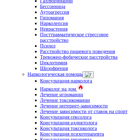
Галлюцинации
Бессонница
Аутоагрессия
Гипомания
Нарколепсия
Неврастения
Посттравматическое стрессовое
расстройство
Психоз
Расстройство пищевого поведения
Тревожно-фобические расстройства
Циклотимия
Шизофрения
Наркологическая помощь
Консультация нарколога
Нарколог на дом
Лечение игромании
Лечение токсикомании
Лечение интернет-зависимости
Лечение зависимости от ставок на спорт
Консультация сексолога
Консультация аддиктолога
Консультация токсиколога
Консультация психотерапевта
Консультация терапевта