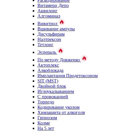
Раскодирование
Витамерц Депо
Аквилонг
Алгоминал
Вивитрол
Вшивание ампулы
Дисульфирам
Налтрексон
Тетлонг
Эспераль
По методу Довженко
Актоплекс
Алкоблокада
Имплантация Продетоксоном
SIT (MST)
Двойной блок
Иглоукалыванием
С провокацией
Торпедо
Кодирование уколом
Химзащита от алкоголя
Гипнозом
Колме
На 5 лет