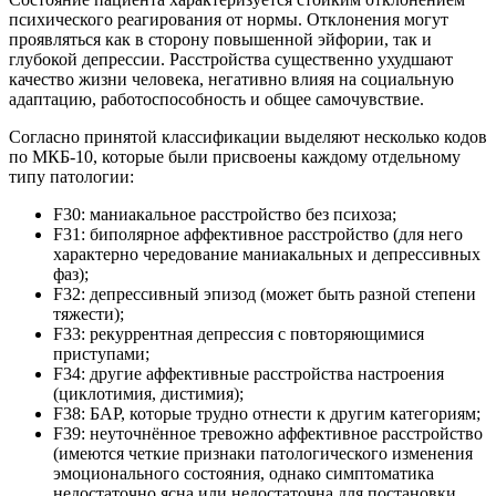
психического реагирования от нормы. Отклонения могут
проявляться как в сторону повышенной эйфории, так и
глубокой депрессии. Расстройства существенно ухудшают
качество жизни человека, негативно влияя на социальную
адаптацию, работоспособность и общее самочувствие.
Согласно принятой классификации выделяют несколько кодов
по МКБ-10, которые были присвоены каждому отдельному
типу патологии:
F30: маниакальное расстройство без психоза;
F31: биполярное аффективное расстройство (для него
характерно чередование маниакальных и депрессивных
фаз);
F32: депрессивный эпизод (может быть разной степени
тяжести);
F33: рекуррентная депрессия с повторяющимися
приступами;
F34: другие аффективные расстройства настроения
(циклотимия, дистимия);
F38: БАР, которые трудно отнести к другим категориям;
F39: неуточнённое тревожно аффективное расстройство
(имеются четкие признаки патологического изменения
эмоционального состояния, однако симптоматика
недостаточно ясна или недостаточна для постановки