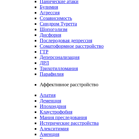
Панические атаки
Булимия
Агрессия
Созависимость
Синдром Туретта
Шопоголизм
Дисфория
Послеродовая депрессия
Соматоформное расстройство
ГТР
Деперсонализация
ДРЛ
Трихотилломания
Парафилия
Аффективное расстройство
Апатия
Деменция
Ипохондрия
Клаустрофобия
Мания преследования
Истерические расстройства
Алекситимия
Аменция