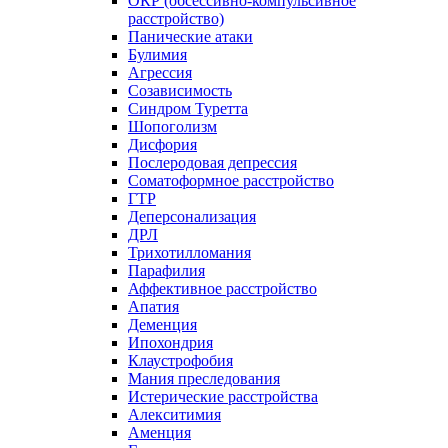
ОКР (обсессивно-компульсивное
расстройство)
Панические атаки
Булимия
Агрессия
Созависимость
Синдром Туретта
Шопоголизм
Дисфория
Послеродовая депрессия
Соматоформное расстройство
ГТР
Деперсонализация
ДРЛ
Трихотилломания
Парафилия
Аффективное расстройство
Апатия
Деменция
Ипохондрия
Клаустрофобия
Мания преследования
Истерические расстройства
Алекситимия
Аменция