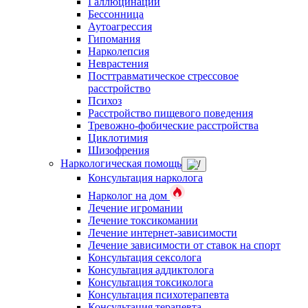
Галлюцинации
Бессонница
Аутоагрессия
Гипомания
Нарколепсия
Неврастения
Посттравматическое стрессовое
расстройство
Психоз
Расстройство пищевого поведения
Тревожно-фобические расстройства
Циклотимия
Шизофрения
Наркологическая помощь
Консультация нарколога
Нарколог на дом
Лечение игромании
Лечение токсикомании
Лечение интернет-зависимости
Лечение зависимости от ставок на спорт
Консультация сексолога
Консультация аддиктолога
Консультация токсиколога
Консультация психотерапевта
Консультация терапевта