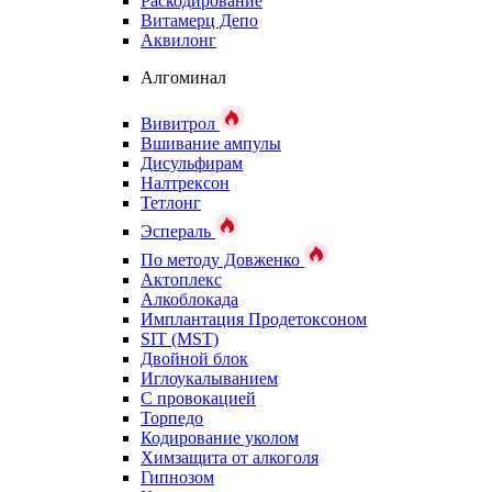
Раскодирование
Витамерц Депо
Аквилонг
Алгоминал
Вивитрол
Вшивание ампулы
Дисульфирам
Налтрексон
Тетлонг
Эспераль
По методу Довженко
Актоплекс
Алкоблокада
Имплантация Продетоксоном
SIT (MST)
Двойной блок
Иглоукалыванием
С провокацией
Торпедо
Кодирование уколом
Химзащита от алкоголя
Гипнозом