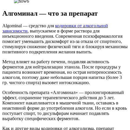
Алгоминал — что за препарат
Algominal — средство для
кодировки от алкогольной
зависимости
, выпускаемое в форме раствора для
инъекционного введения. Современная психофармакология
помогает уменьшить дискомфорт из-за отказа от спиртного,
стимулируя снижение физической тяги и блокируя механизмы
позитивного подкрепления желания выпить.
Метод влияет на работу печени, подавляя активность
ферментов для нейтрализации этанола. После процедуры у
пациента возникнет временная, но острая непереносимость
алкоголя, поэтому даже небольшая порция напитка (более 3
гр. чистого спирта) вызовет интоксикацию.
Особенность препарата «Алгоминал» — пролонгированный
эффект, сохранение терапевтического действия до 5 лет.
Компонент накапливается в мышечной ткани, оставаясь в
неактивной форме до употребления алкоголя. Но если в кровь
поступает спирт, то дисульфирам начинает подавлять
выработку специфических ферментов.
Как и другие виды кодировки от алкоголизма, препарат