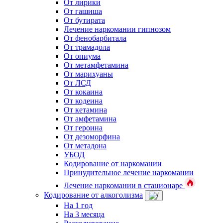
От лирики
От гашиша
От бутирата
Лечение наркомании гипнозом
От фенобарбитала
От трамадола
От опиума
От метамфетамина
От марихуаны
От ЛСД
От кокаина
От кодеина
От кетамина
От амфетамина
От героина
От дезоморфина
От метадона
УБОД
Кодирование от наркомании
Принудительное лечение наркомании
Лечение наркомании в стационаре
Кодирование от алкоголизма
На 1 год
На 3 месяца