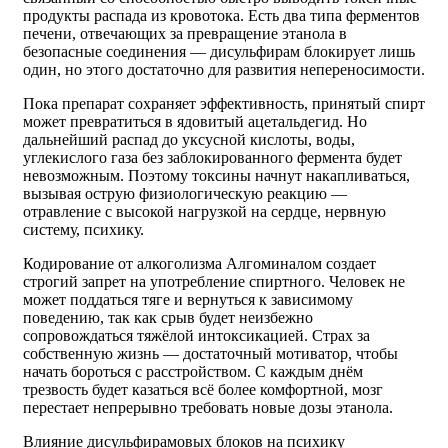
продукты распада из кровотока. Есть два типа ферментов
печени, отвечающих за превращение этанола в
безопасные соединения — дисульфирам блокирует лишь
один, но этого достаточно для развития непереносимости.
Пока препарат сохраняет эффективность, принятый спирт
может превратиться в ядовитый ацетальдегид. Но
дальнейший распад до уксусной кислоты, воды,
углекислого газа без заблокированного фермента будет
невозможным. Поэтому токсины начнут накапливаться,
вызывая острую физиологическую реакцию —
отравление с высокой нагрузкой на сердце, нервную
систему, психику.
Кодирование от алкоголизма Алгоминалом создает
строгий запрет на употребление спиртного. Человек не
может поддаться тяге и вернуться к зависимому
поведению, так как срыв будет неизбежно
сопровождаться тяжёлой интоксикацией. Страх за
собственную жизнь — достаточный мотиватор, чтобы
начать бороться с расстройством. С каждым днём
трезвость будет казаться всё более комфортной, мозг
перестает непрерывно требовать новые дозы этанола.
Влияние дисульфирамовых блоков на психику