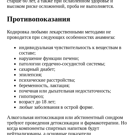
старше 60 лет, а также при ослабленном здоровье и
высоком риске осложнений, проба не выполняется.
Противопоказания
Кодировка любыми лекарственными методами не
проводится при следующих особенностях анамнеза:
индивидуальная чувствительность к веществам в
составе;
нарушение функции печени;
патологии сердечно-сосудистой системы;
сахарный диабет;
эпилепсия;
психические расстройства;
беременность, лактация;
почечная или дыхательная недостаточность;
гипотиреоз;
возраст до 18 лет;
любые заболевания в острой форме.
Алкогольная интоксикация или абстинентный синдром
требуют проведения детоксикации и фармакотерапии. Но
когда компоненты спиртных напитков будут
нейтрализованы, а основные показатели