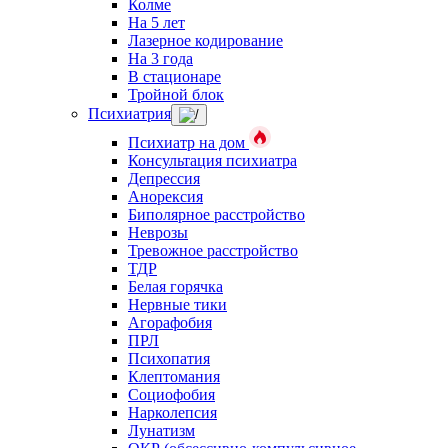
Колме
На 5 лет
Лазерное кодирование
На 3 года
В стационаре
Тройной блок
Психиатрия
Психиатр на дом
Консультация психиатра
Депрессия
Анорексия
Биполярное расстройство
Неврозы
Тревожное расстройство
ТДР
Белая горячка
Нервные тики
Агорафобия
ПРЛ
Психопатия
Клептомания
Социофобия
Нарколепсия
Лунатизм