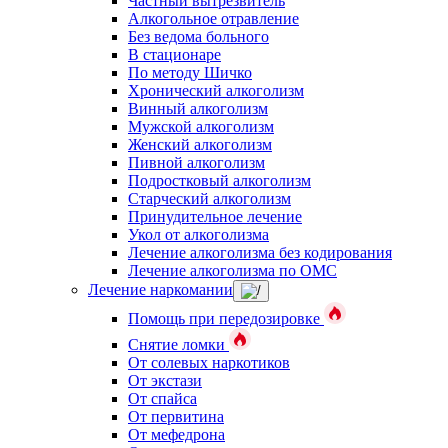
Частный вытрезвитель
Алкогольное отравление
Без ведома больного
В стационаре
По методу Шичко
Хронический алкоголизм
Винный алкоголизм
Мужской алкоголизм
Женский алкоголизм
Пивной алкоголизм
Подростковый алкоголизм
Старческий алкоголизм
Принудительное лечение
Укол от алкоголизма
Лечение алкоголизма без кодирования
Лечение алкоголизма по ОМС
Лечение наркомании
Помощь при передозировке
Снятие ломки
От солевых наркотиков
От экстази
От спайса
От первитина
От мефедрона