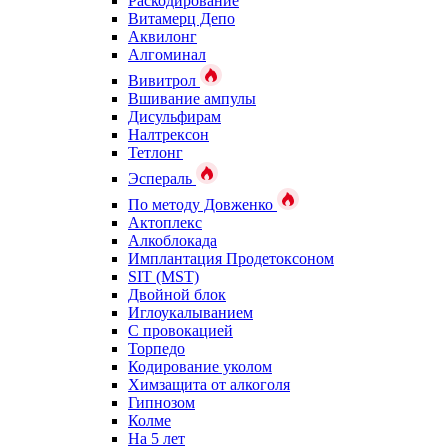
Раскодирование
Витамерц Депо
Аквилонг
Алгоминал
Вивитрол
Вшивание ампулы
Дисульфирам
Налтрексон
Тетлонг
Эспераль
По методу Довженко
Актоплекс
Алкоблокада
Имплантация Продетоксоном
SIT (MST)
Двойной блок
Иглоукалыванием
С провокацией
Торпедо
Кодирование уколом
Химзащита от алкоголя
Гипнозом
Колме
На 5 лет