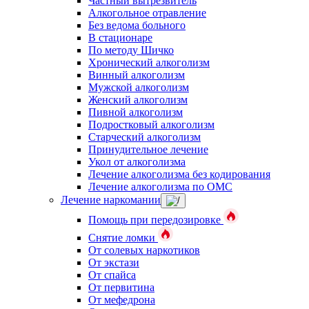
Частный вытрезвитель
Алкогольное отравление
Без ведома больного
В стационаре
По методу Шичко
Хронический алкоголизм
Винный алкоголизм
Мужской алкоголизм
Женский алкоголизм
Пивной алкоголизм
Подростковый алкоголизм
Старческий алкоголизм
Принудительное лечение
Укол от алкоголизма
Лечение алкоголизма без кодирования
Лечение алкоголизма по ОМС
Лечение наркомании
Помощь при передозировке
Снятие ломки
От солевых наркотиков
От экстази
От спайса
От первитина
От мефедрона