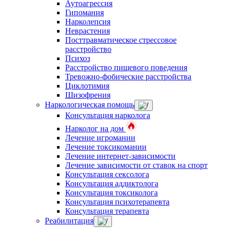
Аутоагрессия
Гипомания
Нарколепсия
Неврастения
Посттравматическое стрессовое
расстройство
Психоз
Расстройство пищевого поведения
Тревожно-фобические расстройства
Циклотимия
Шизофрения
Наркологическая помощь
Консультация нарколога
Нарколог на дом
Лечение игромании
Лечение токсикомании
Лечение интернет-зависимости
Лечение зависимости от ставок на спорт
Консультация сексолога
Консультация аддиктолога
Консультация токсиколога
Консультация психотерапевта
Консультация терапевта
Реабилитация