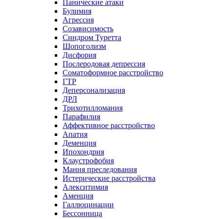
Панические атаки
Булимия
Агрессия
Созависимость
Синдром Туретта
Шопоголизм
Дисфория
Послеродовая депрессия
Соматоформное расстройство
ГТР
Деперсонализация
ДРЛ
Трихотилломания
Парафилия
Аффективное расстройство
Апатия
Деменция
Ипохондрия
Клаустрофобия
Мания преследования
Истерические расстройства
Алекситимия
Аменция
Галлюцинации
Бессонница