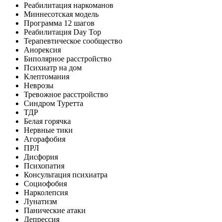
Реабилитация наркоманов
Миннесотская модель
Программа 12 шагов
Реабилитация Day Top
Терапевтическое сообщество
Анорексия
Биполярное расстройство
Психиатр на дом
Клептомания
Неврозы
Тревожное расстройство
Синдром Туретта
ТДР
Белая горячка
Нервные тики
Агорафобия
ПРЛ
Дисфория
Психопатия
Консультация психиатра
Социофобия
Нарколепсия
Лунатизм
Панические атаки
Депрессия