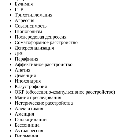
Булимия
ГТР
Трихотилломания
Агрессия
Созависимость
Шопоголизм
Послеродовая депрессия
Соматоформное расстройство
Деперсонализация
ДРЛ
Парафилия
Аффективное расстройство
Апатия
Деменция
Ипохондрия
Клаустрофобия
ОКР (обсессивно-компульсивное расстройство)
Мания преследования
Истерические расстройства
Алекситимия
Аменция
Галлюцинации
Бессонница
Аутоагрессия
Гипомания