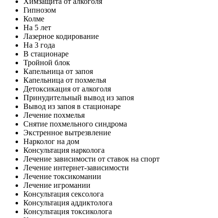
Химзащита от алкоголя
Гипнозом
Колме
На 5 лет
Лазерное кодирование
На 3 года
В стационаре
Тройной блок
Капельница от запоя
Капельница от похмелья
Детоксикация от алкоголя
Принудительный вывод из запоя
Вывод из запоя в стационаре
Лечение похмелья
Снятие похмельного синдрома
Экстренное вытрезвление
Нарколог на дом
Консультация нарколога
Лечение зависимости от ставок на спорт
Лечение интернет-зависимости
Лечение токсикомании
Лечение игромании
Консультация сексолога
Консультация аддиктолога
Консультация токсиколога