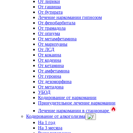
От лирики
От гашиша
От бутирата
Лечение наркомании гипнозом
От фенобарбитала
От трамадола
От опиума
От метамфетамина
От марихуаны
От ЛСД
От кокаина
От кодеина
От кетамина
От амфетамина
От героина
От дезоморфина
От метадона
УБОД
Кодирование от наркомании
Принудительное лечение наркомании
Лечение наркомании в стационаре
Кодирование от алкоголизма
На 1 год
На 3 месяца