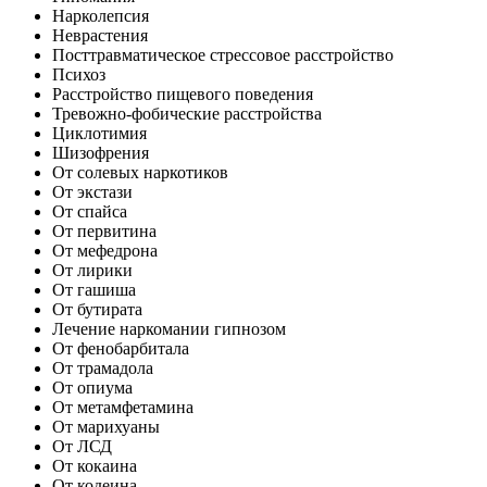
Нарколепсия
Неврастения
Посттравматическое стрессовое расстройство
Психоз
Расстройство пищевого поведения
Тревожно-фобические расстройства
Циклотимия
Шизофрения
От солевых наркотиков
От экстази
От спайса
От первитина
От мефедрона
От лирики
От гашиша
От бутирата
Лечение наркомании гипнозом
От фенобарбитала
От трамадола
От опиума
От метамфетамина
От марихуаны
От ЛСД
От кокаина
От кодеина