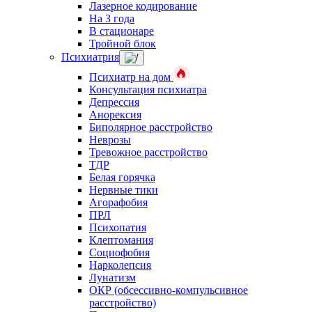
Лазерное кодирование
На 3 года
В стационаре
Тройной блок
Психиатрия
Психиатр на дом
Консультация психиатра
Депрессия
Анорексия
Биполярное расстройство
Неврозы
Тревожное расстройство
ТДР
Белая горячка
Нервные тики
Агорафобия
ПРЛ
Психопатия
Клептомания
Социофобия
Нарколепсия
Лунатизм
ОКР (обсессивно-компульсивное
расстройство)