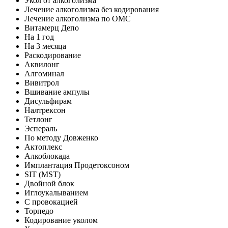
Укол от алкоголизма
Лечение алкоголизма без кодирования
Лечение алкоголизма по ОМС
Витамерц Депо
На 1 год
На 3 месяца
Раскодирование
Аквилонг
Алгоминал
Вивитрол
Вшивание ампулы
Дисульфирам
Налтрексон
Тетлонг
Эспераль
По методу Довженко
Актоплекс
Алкоблокада
Имплантация Продетоксоном
SIT (MST)
Двойной блок
Иглоукалыванием
С провокацией
Торпедо
Кодирование уколом