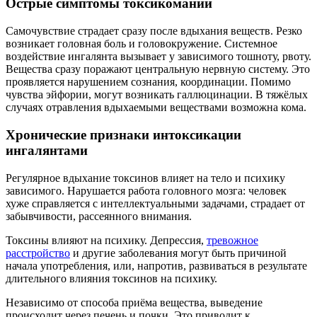
Острые симптомы токсикомании
Самочувствие страдает сразу после вдыхания веществ. Резко
возникает головная боль и головокружение. Системное
воздействие ингалянта вызывает у зависимого тошноту, рвоту.
Вещества сразу поражают центральную нервную систему. Это
проявляется нарушением сознания, координации. Помимо
чувства эйфории, могут возникать галлюцинации. В тяжёлых
случаях отравления вдыхаемыми веществами возможна кома.
Хронические признаки интоксикации
ингалянтами
Регулярное вдыхание токсинов влияет на тело и психику
зависимого. Нарушается работа головного мозга: человек
хуже справляется с интеллектуальными задачами, страдает от
забывчивости, рассеянного внимания.
Токсины влияют на психику. Депрессия,
тревожное
расстройство
и другие заболевания могут быть причиной
начала употребления, или, напротив, развиваться в результате
длительного влияния токсинов на психику.
Независимо от способа приёма вещества, выведение
происходит через печень и почки. Это приводит к