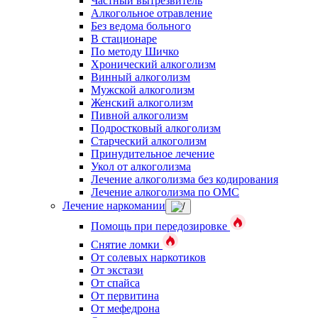
Частный вытрезвитель
Алкогольное отравление
Без ведома больного
В стационаре
По методу Шичко
Хронический алкоголизм
Винный алкоголизм
Мужской алкоголизм
Женский алкоголизм
Пивной алкоголизм
Подростковый алкоголизм
Старческий алкоголизм
Принудительное лечение
Укол от алкоголизма
Лечение алкоголизма без кодирования
Лечение алкоголизма по ОМС
Лечение наркомании
Помощь при передозировке
Снятие ломки
От солевых наркотиков
От экстази
От спайса
От первитина
От мефедрона