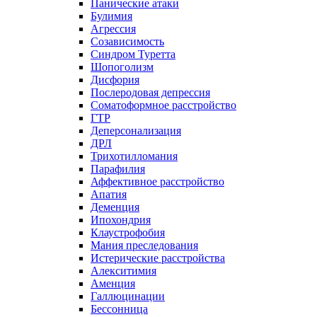
Панические атаки
Булимия
Агрессия
Созависимость
Синдром Туретта
Шопоголизм
Дисфория
Послеродовая депрессия
Соматоформное расстройство
ГТР
Деперсонализация
ДРЛ
Трихотилломания
Парафилия
Аффективное расстройство
Апатия
Деменция
Ипохондрия
Клаустрофобия
Мания преследования
Истерические расстройства
Алекситимия
Аменция
Галлюцинации
Бессонница