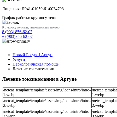
Лицензия: Л041-01050-61/0034798
График работы: круглосуточно
Круглосуточный, анонимный номер
8 (903) 856-62-07
+7(903)856-62-07
Новый Ресурс | Аргун
Услуги
Наркологическая помощь
Лечение токсикомании
Лечение токсикомании в Аргуне
/netcat_template/template/assets/img/icons/intro/intro-
/netcat_templat
1.webp
1.webp
/netcat_template/template/assets/img/icons/intro/intro-
/netcat_templat
2.webp
2.webp
/netcat_template/template/assets/img/icons/intro/intro-
/netcat_templat
3.webp
3.webp