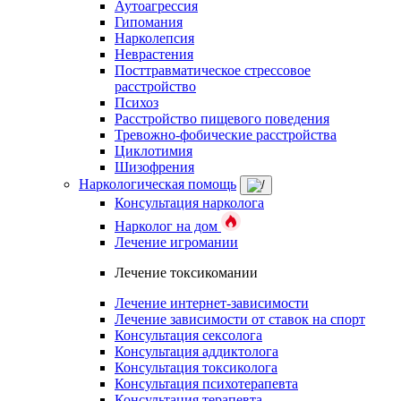
Аутоагрессия
Гипомания
Нарколепсия
Неврастения
Посттравматическое стрессовое
расстройство
Психоз
Расстройство пищевого поведения
Тревожно-фобические расстройства
Циклотимия
Шизофрения
Наркологическая помощь
Консультация нарколога
Нарколог на дом
Лечение игромании
Лечение токсикомании
Лечение интернет-зависимости
Лечение зависимости от ставок на спорт
Консультация сексолога
Консультация аддиктолога
Консультация токсиколога
Консультация психотерапевта
Консультация терапевта