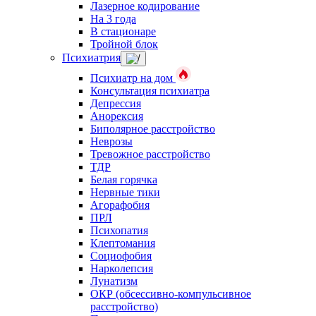
Лазерное кодирование
На 3 года
В стационаре
Тройной блок
Психиатрия
Психиатр на дом
Консультация психиатра
Депрессия
Анорексия
Биполярное расстройство
Неврозы
Тревожное расстройство
ТДР
Белая горячка
Нервные тики
Агорафобия
ПРЛ
Психопатия
Клептомания
Социофобия
Нарколепсия
Лунатизм
ОКР (обсессивно-компульсивное
расстройство)