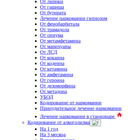
От лирики
От гашиша
От бутирата
Лечение наркомании гипнозом
От фенобарбитала
От трамадола
От опиума
От метамфетамина
От марихуаны
От ЛСД
От кокаина
От кодеина
От кетамина
От амфетамина
От героина
От дезоморфина
От метадона
УБОД
Кодирование от наркомании
Принудительное лечение наркомании
Лечение наркомании в стационаре
Кодирование от алкоголизма
На 1 год
На 3 месяца