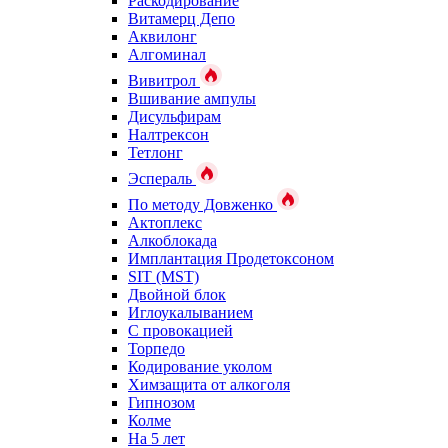
Раскодирование
Витамерц Депо
Аквилонг
Алгоминал
Вивитрол
Вшивание ампулы
Дисульфирам
Налтрексон
Тетлонг
Эспераль
По методу Довженко
Актоплекс
Алкоблокада
Имплантация Продетоксоном
SIT (MST)
Двойной блок
Иглоукалыванием
С провокацией
Торпедо
Кодирование уколом
Химзащита от алкоголя
Гипнозом
Колме
На 5 лет