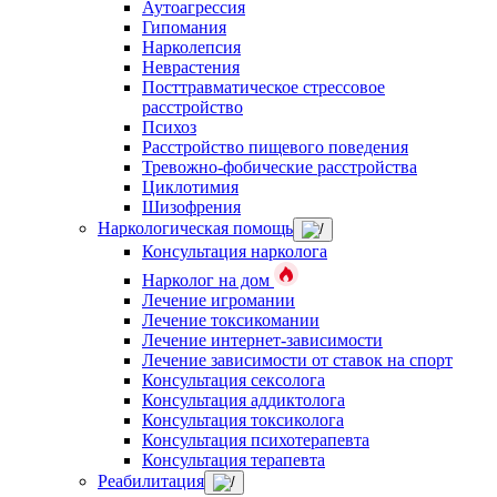
Аутоагрессия
Гипомания
Нарколепсия
Неврастения
Посттравматическое стрессовое
расстройство
Психоз
Расстройство пищевого поведения
Тревожно-фобические расстройства
Циклотимия
Шизофрения
Наркологическая помощь
Консультация нарколога
Нарколог на дом
Лечение игромании
Лечение токсикомании
Лечение интернет-зависимости
Лечение зависимости от ставок на спорт
Консультация сексолога
Консультация аддиктолога
Консультация токсиколога
Консультация психотерапевта
Консультация терапевта
Реабилитация