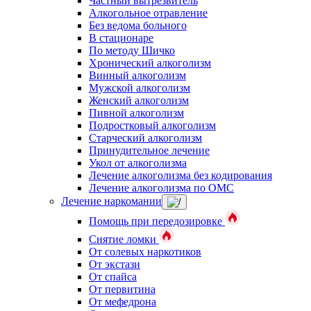
Частный вытрезвитель
Алкогольное отравление
Без ведома больного
В стационаре
По методу Шичко
Хронический алкоголизм
Винный алкоголизм
Мужской алкоголизм
Женский алкоголизм
Пивной алкоголизм
Подростковый алкоголизм
Старческий алкоголизм
Принудительное лечение
Укол от алкоголизма
Лечение алкоголизма без кодирования
Лечение алкоголизма по ОМС
Лечение наркомании
Помощь при передозировке
Снятие ломки
От солевых наркотиков
От экстази
От спайса
От первитина
От мефедрона