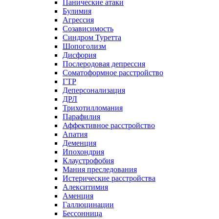
Панические атаки
Булимия
Агрессия
Созависимость
Синдром Туретта
Шопоголизм
Дисфория
Послеродовая депрессия
Соматоформное расстройство
ГТР
Деперсонализация
ДРЛ
Трихотилломания
Парафилия
Аффективное расстройство
Апатия
Деменция
Ипохондрия
Клаустрофобия
Мания преследования
Истерические расстройства
Алекситимия
Аменция
Галлюцинации
Бессонница