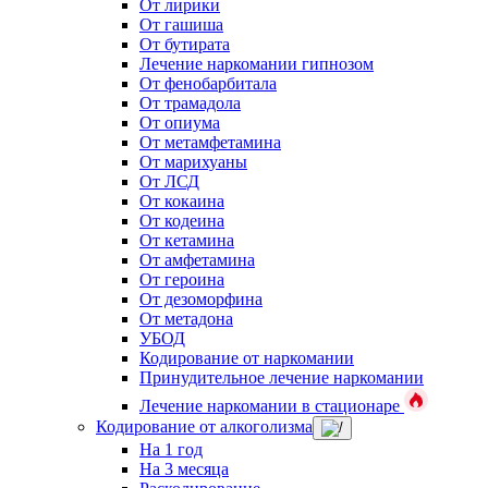
От лирики
От гашиша
От бутирата
Лечение наркомании гипнозом
От фенобарбитала
От трамадола
От опиума
От метамфетамина
От марихуаны
От ЛСД
От кокаина
От кодеина
От кетамина
От амфетамина
От героина
От дезоморфина
От метадона
УБОД
Кодирование от наркомании
Принудительное лечение наркомании
Лечение наркомании в стационаре
Кодирование от алкоголизма
На 1 год
На 3 месяца