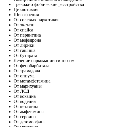
Тревожно-фобические расстройства
Циклотимия
Шизофрения
От солевых наркотиков
От экстази
От спайса
От первитина
От мефедрона
От лирики
От гашиша
От бутирата
Лечение наркомании гипнозом
От фенобарбитала
От трамадола
От опиума
От метамфетамина
От марихуаны
От ЛСД
От кокаина
От кодеина
От кетамина
От амфетамина
От героина
От дезоморфина
От метадона