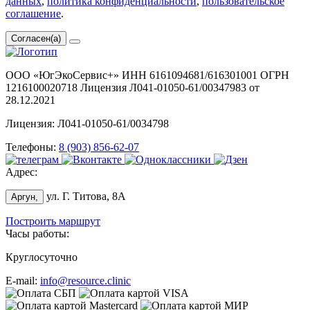
данных
,
политика конфиденциальности
,
пользовательское
соглашение
.
Согласен(а)
ООО «ЮгЭкоСервис+» ИНН 6161094681/616301001 ОГРН
1216100020718 Лицензия Л041-01050-61/00347983 от
28.12.2021
Лицензия: Л041-01050-61/0034798
Телефоны:
8 (903) 856-62-07
Адрес:
ул. Г. Титова, 8А
Аргун,
Построить маршрут
Часы работы:
Круглосуточно
E-mail:
info@resource.clinic