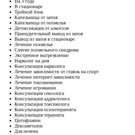
На 3 года
В стационаре
Тройной блок
Капельница от запоя
Капельница от похмелья
Детоксикация от алкоголя
Принудительный вывод из запоя
Вывод из запоя в стационаре
Лечение похмелья
Снятие похмельного синдрома
Экстренное вытрезвление
Нарколог на дом
Консультация нарколога
Лечение зависимости от ставок на спорт
Лечение интернет-зависимости
Лечение токсикомании
Лечение игромании
Консультация сексолога
Консультация аддиктолога
Консультация токсиколога
Консультация психотерапевта
Консультация терапевта
Цитофлавин
Дексаметазон
Для печени