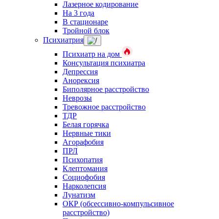
Лазерное кодирование
На 3 года
В стационаре
Тройной блок
Психиатрия
Психиатр на дом
Консультация психиатра
Депрессия
Анорексия
Биполярное расстройство
Неврозы
Тревожное расстройство
ТДР
Белая горячка
Нервные тики
Агорафобия
ПРЛ
Психопатия
Клептомания
Социофобия
Нарколепсия
Лунатизм
ОКР (обсессивно-компульсивное
расстройство)