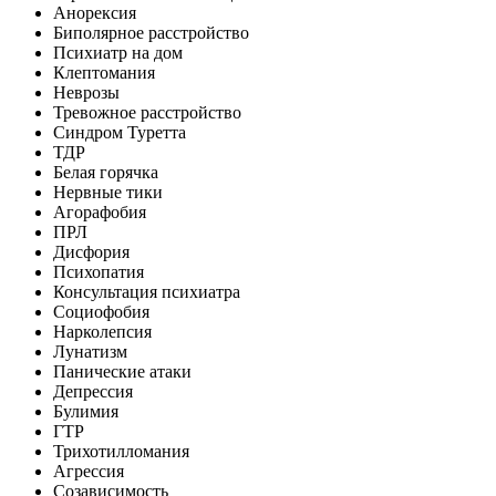
Анорексия
Биполярное расстройство
Психиатр на дом
Клептомания
Неврозы
Тревожное расстройство
Синдром Туретта
ТДР
Белая горячка
Нервные тики
Агорафобия
ПРЛ
Дисфория
Психопатия
Консультация психиатра
Социофобия
Нарколепсия
Лунатизм
Панические атаки
Депрессия
Булимия
ГТР
Трихотилломания
Агрессия
Созависимость