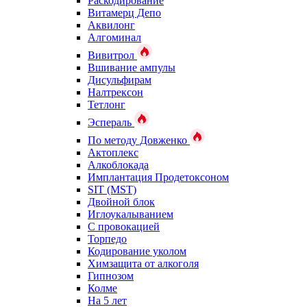
Раскодирование
Витамерц Депо
Аквилонг
Алгоминал
Вивитрол
Вшивание ампулы
Дисульфирам
Налтрексон
Тетлонг
Эспераль
По методу Довженко
Актоплекс
Алкоблокада
Имплантация Продетоксоном
SIT (MST)
Двойной блок
Иглоукалыванием
С провокацией
Торпедо
Кодирование уколом
Химзащита от алкоголя
Гипнозом
Колме
На 5 лет