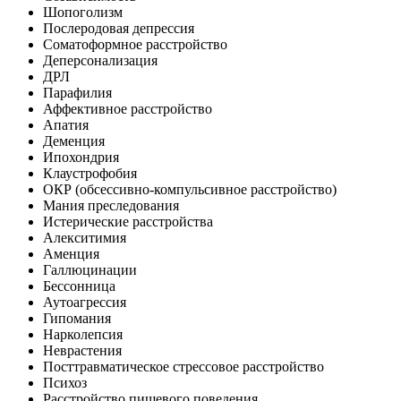
Шопоголизм
Послеродовая депрессия
Соматоформное расстройство
Деперсонализация
ДРЛ
Парафилия
Аффективное расстройство
Апатия
Деменция
Ипохондрия
Клаустрофобия
ОКР (обсессивно-компульсивное расстройство)
Мания преследования
Истерические расстройства
Алекситимия
Аменция
Галлюцинации
Бессонница
Аутоагрессия
Гипомания
Нарколепсия
Неврастения
Посттравматическое стрессовое расстройство
Психоз
Расстройство пищевого поведения