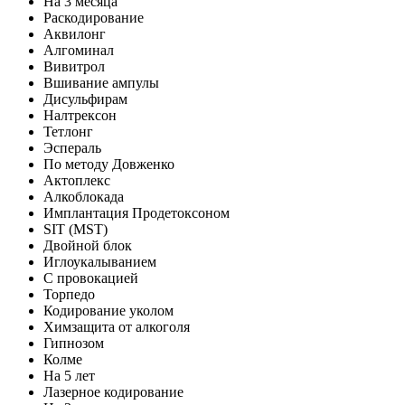
На 3 месяца
Раскодирование
Аквилонг
Алгоминал
Вивитрол
Вшивание ампулы
Дисульфирам
Налтрексон
Тетлонг
Эспераль
По методу Довженко
Актоплекс
Алкоблокада
Имплантация Продетоксоном
SIT (MST)
Двойной блок
Иглоукалыванием
С провокацией
Торпедо
Кодирование уколом
Химзащита от алкоголя
Гипнозом
Колме
На 5 лет
Лазерное кодирование